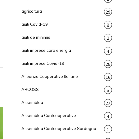
agricoltura
29
aiuti Covid-19
8
aiuti de minimis
2
aiuti imprese caro energia
4
aiuti imprese Covid-19
25
Alleanza Cooperative Italiane
16
ARCOSS
5
Assemblea
27
Assemblea Confcooperative
4
Assemblea Confcooperative Sardegna
1