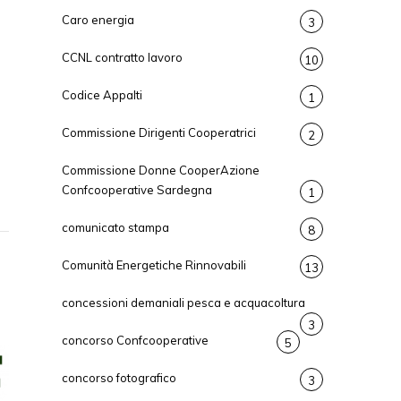
Caro energia
3
CCNL contratto lavoro
10
Codice Appalti
1
Commissione Dirigenti Cooperatrici
2
Commissione Donne CooperAzione
Confcooperative Sardegna
1
comunicato stampa
8
Comunità Energetiche Rinnovabili
13
concessioni demaniali pesca e acquacoltura
3
concorso Confcooperative
5
concorso fotografico
3