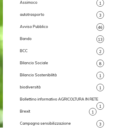
Assimoco
1
autotrasporto
3
Avviso Pubblico
46
Bando
13
BCC
2
Bilancio Sociale
8
Bilancio Sostenibilità
1
biodiversità
1
Bollettino informativo AGRICOLTURA IN RETE
1
Brexit
1
Campagna sensibilizzazione
3