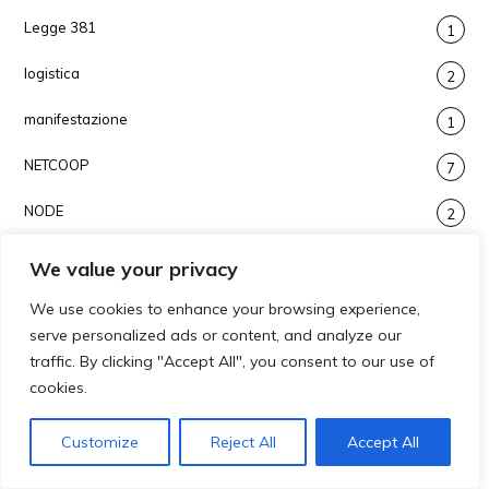
Legge 381
1
logistica
2
manifestazione
1
NETCOOP
7
NODE
2
nomine
2
We value your privacy
notizie legali
8
We use cookies to enhance your browsing experience,
serve personalized ads or content, and analyze our
PAC Politica Agricola Comunitaria
1
traffic. By clicking "Accept All", you consent to our use of
cookies.
pesca
11
pesca e acquacoltura
Customize
Reject All
Accept All
8
PNRR