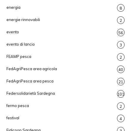
energia
8
energie rinnovabili
2
evento
56
evento di lancio
3
FEAMP pesca
2
FedAgriPesca area agricola
40
FedAgriPesca area pesca
21
Federsolidarietà Sardegna
101
fermo pesca
2
festival
4
Fidicoop Sardegna