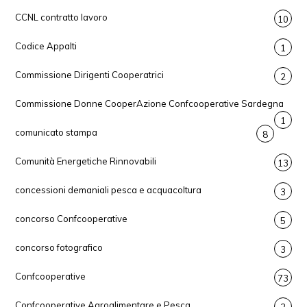
CCNL contratto lavoro
10
Codice Appalti
1
Commissione Dirigenti Cooperatrici
2
Commissione Donne CooperAzione Confcooperative Sardegna
1
comunicato stampa
8
Comunità Energetiche Rinnovabili
13
concessioni demaniali pesca e acquacoltura
3
concorso Confcooperative
5
concorso fotografico
3
Confcooperative
73
Confcooperative Agroalimentare e Pesca