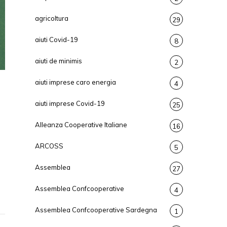
agricoltura
29
aiuti Covid-19
8
aiuti de minimis
2
aiuti imprese caro energia
4
aiuti imprese Covid-19
25
Alleanza Cooperative Italiane
16
ARCOSS
5
Assemblea
27
Assemblea Confcooperative
4
Assemblea Confcooperative Sardegna
1