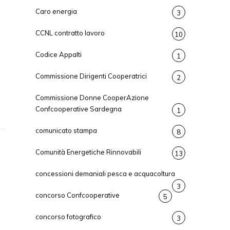
Caro energia
3
CCNL contratto lavoro
10
Codice Appalti
1
Commissione Dirigenti Cooperatrici
2
Commissione Donne CooperAzione
Confcooperative Sardegna
1
comunicato stampa
8
Comunità Energetiche Rinnovabili
13
concessioni demaniali pesca e acquacoltura
3
concorso Confcooperative
5
concorso fotografico
3