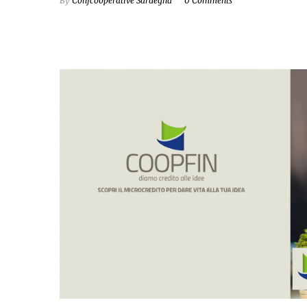
By
Confcooperative Sardegna
0 Comments