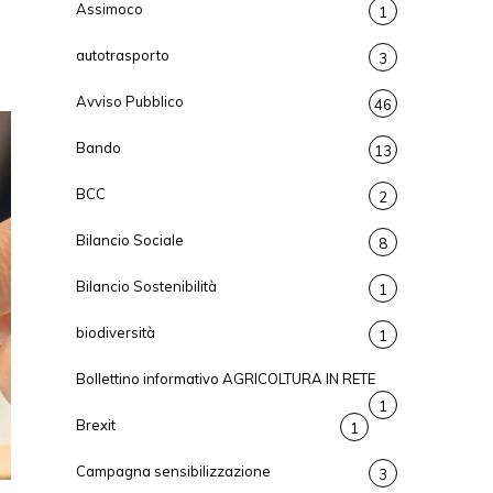
Assimoco
1
autotrasporto
3
Avviso Pubblico
46
Bando
13
BCC
2
Bilancio Sociale
8
Bilancio Sostenibilità
1
biodiversità
1
Bollettino informativo AGRICOLTURA IN RETE
1
Brexit
1
Campagna sensibilizzazione
3