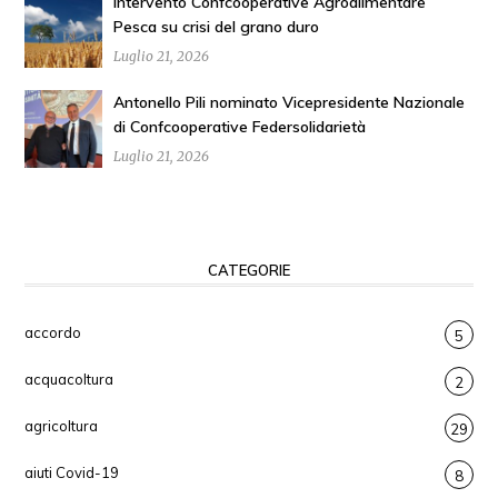
Intervento Confcooperative Agroalimentare
Pesca su crisi del grano duro
Luglio 21, 2026
Antonello Pili nominato Vicepresidente Nazionale
di Confcooperative Federsolidarietà
Luglio 21, 2026
CATEGORIE
accordo
5
acquacoltura
2
agricoltura
29
aiuti Covid-19
8