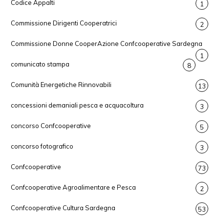
Codice Appalti
1
Commissione Dirigenti Cooperatrici
2
Commissione Donne CooperAzione Confcooperative Sardegna
1
comunicato stampa
8
Comunità Energetiche Rinnovabili
13
concessioni demaniali pesca e acquacoltura
3
concorso Confcooperative
5
concorso fotografico
3
Confcooperative
73
Confcooperative Agroalimentare e Pesca
2
Confcooperative Cultura Sardegna
53