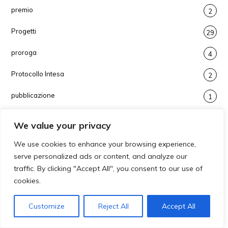
premio
2
Progetti
29
proroga
4
Protocollo Intesa
2
pubblicazione
1
raccolta fondi
1
We value your privacy
Regione Sardegna
8
We use cookies to enhance your browsing experience,
serve personalized ads or content, and analyze our
requisiti strutture sociali
2
traffic. By clicking "Accept All", you consent to our use of
cookies.
rettifica
1
revisione cooperativa
3
Customize
Reject All
Accept All
seminario
4