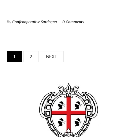
By
Confcooperative Sardegna
0 Comments
1
2
NEXT