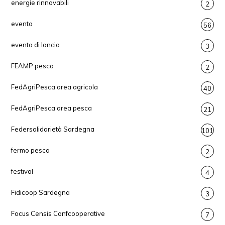
energie rinnovabili
2
evento
56
evento di lancio
3
FEAMP pesca
2
FedAgriPesca area agricola
40
FedAgriPesca area pesca
21
Federsolidarietà Sardegna
101
fermo pesca
2
festival
4
Fidicoop Sardegna
3
Focus Censis Confcooperative
7