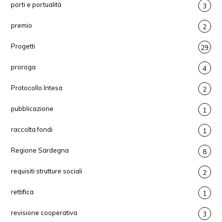
porti e portualità
3
premio
2
Progetti
29
proroga
4
Protocollo Intesa
2
pubblicazione
1
raccolta fondi
1
Regione Sardegna
8
requisiti strutture sociali
2
rettifica
1
revisione cooperativa
3