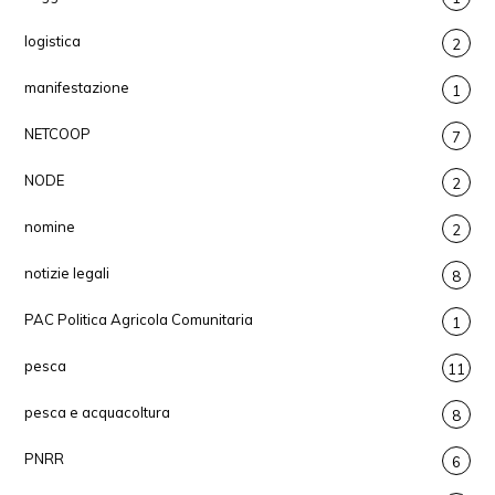
logistica
2
manifestazione
1
NETCOOP
7
NODE
2
nomine
2
notizie legali
8
PAC Politica Agricola Comunitaria
1
pesca
11
pesca e acquacoltura
8
PNRR
6