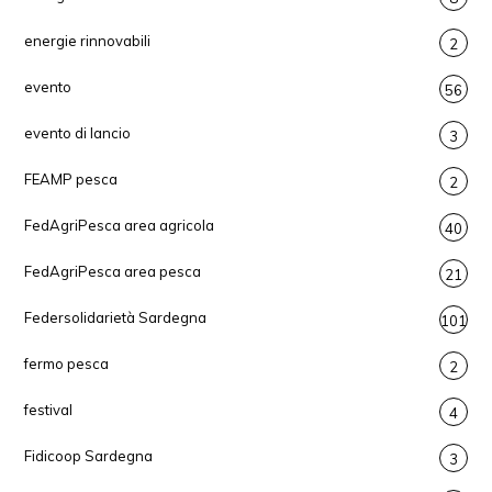
energie rinnovabili
2
evento
56
evento di lancio
3
FEAMP pesca
2
FedAgriPesca area agricola
40
FedAgriPesca area pesca
21
Federsolidarietà Sardegna
101
fermo pesca
2
festival
4
Fidicoop Sardegna
3