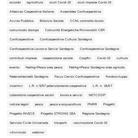
accordo
agricoltura
aiuti Covid-19
aiuti imprese Covid-19
Alleanza Cooperative Italiane
Assemblea Confcooperative
Avviso Pubblico
Bilancio Sociale
CCNL contratto lavoro
comunicato stampa
Comunità Energetiche Rinnovabili CER
Confcooperative
Confcooperative Cultura Sardegna
Confcooperative Lavoro e Servizi Sardegna
Confcooperative Sardegna
contributi imprese
cooperazione sociale
Coopfin
Covid-19
cultura
evento
FedAgriPesca area pesca
FedAgriPesca Sardegna area agricola
Federsolidarietà Sardegna
Focus Censis Confcooperative
Fondosviluppo
incentivi
L.R. n.5/57 potenziamento cooperative
L.R. n. 16/97
Laboratorio cooperative sociali
lavoro e servizi
NETCOOP
notizie legali
pesca
pesca e acquacoltura
PNRR
Progetti
Progetto INVECE
Progetto STRONG SEA
Regione Sardegna
Servizio Civile Universale
trasporti
vaccinazione Covid-19
vitivinicolo
webinar