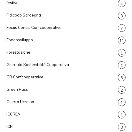
festival
4
Fidicoop Sardegna
3
Focus Censis Confcooperative
7
Fondosviluppo
11
Forestazione
1
Giornata Sostenibilità Cooperativa
1
GR Confcooperative
3
Green Pass
2
Guerra Ucraina
1
ICCREA
1
ICN
3