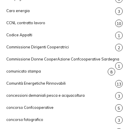
Caro energia
3
CCNL contratto lavoro
10
Codice Appalti
1
Commissione Dirigenti Cooperatrici
2
Commissione Donne CooperAzione Confcooperative Sardegna
1
comunicato stampa
8
Comunità Energetiche Rinnovabili
13
concessioni demaniali pesca e acquacoltura
3
concorso Confcooperative
5
concorso fotografico
3