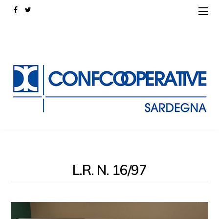
L.R. N. 16/97