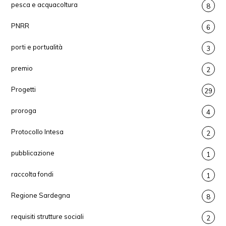
pesca e acquacoltura
8
PNRR
6
porti e portualità
3
premio
2
Progetti
29
proroga
4
Protocollo Intesa
2
pubblicazione
1
raccolta fondi
1
Regione Sardegna
8
requisiti strutture sociali
2