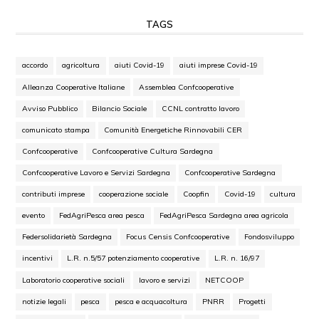
TAGS
accordo
agricoltura
aiuti Covid-19
aiuti imprese Covid-19
Alleanza Cooperative Italiane
Assemblea Confcooperative
Avviso Pubblico
Bilancio Sociale
CCNL contratto lavoro
comunicato stampa
Comunità Energetiche Rinnovabili CER
Confcooperative
Confcooperative Cultura Sardegna
Confcooperative Lavoro e Servizi Sardegna
Confcooperative Sardegna
contributi imprese
cooperazione sociale
Coopfin
Covid-19
cultura
evento
FedAgriPesca area pesca
FedAgriPesca Sardegna area agricola
Federsolidarietà Sardegna
Focus Censis Confcooperative
Fondosviluppo
incentivi
L.R. n.5/57 potenziamento cooperative
L.R. n. 16/97
Laboratorio cooperative sociali
lavoro e servizi
NETCOOP
notizie legali
pesca
pesca e acquacoltura
PNRR
Progetti