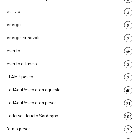
edilizia
3
energia
8
energie rinnovabili
2
evento
56
evento di lancio
3
FEAMP pesca
2
FedAgriPesca area agricola
40
FedAgriPesca area pesca
21
Federsolidarietà Sardegna
101
fermo pesca
2