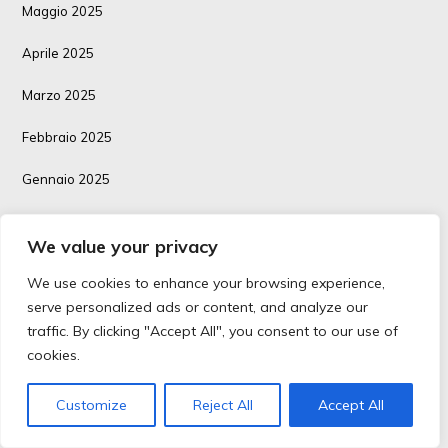
Maggio 2025
Aprile 2025
Marzo 2025
Febbraio 2025
Gennaio 2025
Dicembre 2024
We value your privacy
Novembre 2024
We use cookies to enhance your browsing experience,
Ottobre 2024
serve personalized ads or content, and analyze our
traffic. By clicking "Accept All", you consent to our use of
Settembre 2024
cookies.
Luglio 2024
Customize
Reject All
Accept All
Giugno 2024