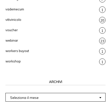
vademecum
1
vitivinicolo
20
voucher
1
webinar
23
workers buyout
1
workshop
1
ARCHIVI
Archivi
Seleziona il mese