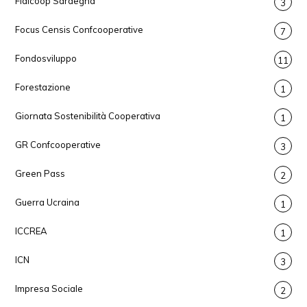
Fidicoop Sardegna
3
Focus Censis Confcooperative
7
Fondosviluppo
11
Forestazione
1
Giornata Sostenibilità Cooperativa
1
GR Confcooperative
3
Green Pass
2
Guerra Ucraina
1
ICCREA
1
ICN
3
Impresa Sociale
2