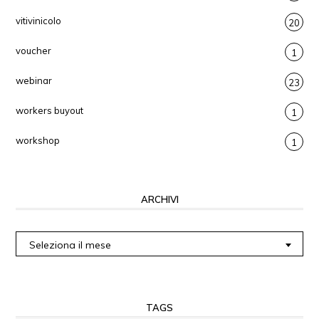
vitivinicolo
20
voucher
1
webinar
23
workers buyout
1
workshop
1
ARCHIVI
Archivi
Seleziona il mese
TAGS