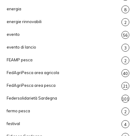
energia
8
energie rinnovabili
2
evento
56
evento di lancio
3
FEAMP pesca
2
FedAgriPesca area agricola
40
FedAgriPesca area pesca
21
Federsolidarietà Sardegna
101
fermo pesca
2
festival
4