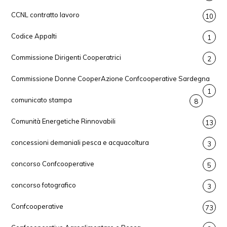
CCNL contratto lavoro
10
Codice Appalti
1
Commissione Dirigenti Cooperatrici
2
Commissione Donne CooperAzione Confcooperative Sardegna
1
comunicato stampa
8
Comunità Energetiche Rinnovabili
13
concessioni demaniali pesca e acquacoltura
3
concorso Confcooperative
5
concorso fotografico
3
Confcooperative
73