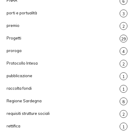
PNRR
6
porti e portualità
3
premio
2
Progetti
29
proroga
4
Protocollo Intesa
2
pubblicazione
1
raccolta fondi
1
Regione Sardegna
8
requisiti strutture sociali
2
rettifica
1