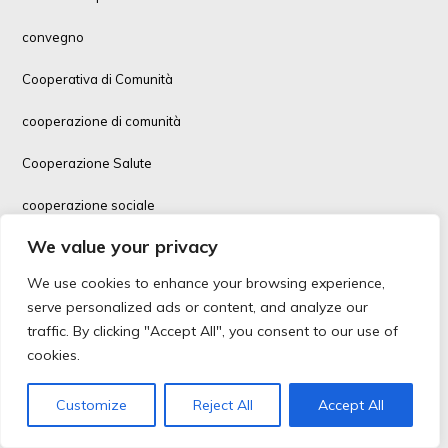
convegno
Cooperativa di Comunità
cooperazione di comunità
Cooperazione Salute
cooperazione sociale
We value your privacy
cooperazione sociale, immigrazione
We use cookies to enhance your browsing experience,
Coopfin
serve personalized ads or content, and analyze our
traffic. By clicking "Accept All", you consent to our use of
corsi formazione
cookies.
Covid-19
Customize
Reject All
Accept All
Covid-19 vaccino