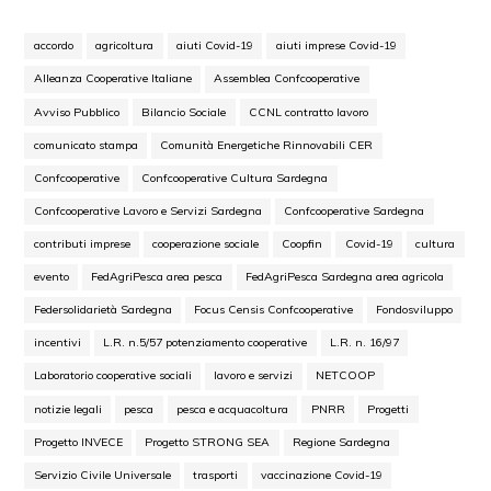
accordo
agricoltura
aiuti Covid-19
aiuti imprese Covid-19
Alleanza Cooperative Italiane
Assemblea Confcooperative
Avviso Pubblico
Bilancio Sociale
CCNL contratto lavoro
comunicato stampa
Comunità Energetiche Rinnovabili CER
Confcooperative
Confcooperative Cultura Sardegna
Confcooperative Lavoro e Servizi Sardegna
Confcooperative Sardegna
contributi imprese
cooperazione sociale
Coopfin
Covid-19
cultura
evento
FedAgriPesca area pesca
FedAgriPesca Sardegna area agricola
Federsolidarietà Sardegna
Focus Censis Confcooperative
Fondosviluppo
incentivi
L.R. n.5/57 potenziamento cooperative
L.R. n. 16/97
Laboratorio cooperative sociali
lavoro e servizi
NETCOOP
notizie legali
pesca
pesca e acquacoltura
PNRR
Progetti
Progetto INVECE
Progetto STRONG SEA
Regione Sardegna
Servizio Civile Universale
trasporti
vaccinazione Covid-19