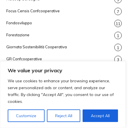
Focus Censis Confcooperative
7
Fondosviluppo
11
Forestazione
1
Giornata Sostenibilità Cooperativa
1
GR Confcooperative
3
We value your privacy
Green Pass
2
We use cookies to enhance your browsing experience,
Guerra Ucraina
1
serve personalized ads or content, and analyze our
traffic. By clicking "Accept All", you consent to our use of
ICCREA
1
cookies.
ICN
3
Customize
Reject All
Accept All
Impresa Sociale
2