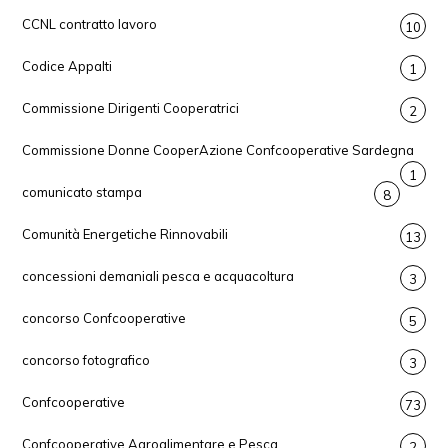
CCNL contratto lavoro
10
Codice Appalti
1
Commissione Dirigenti Cooperatrici
2
Commissione Donne CooperAzione Confcooperative Sardegna
1
comunicato stampa
8
Comunità Energetiche Rinnovabili
13
concessioni demaniali pesca e acquacoltura
3
concorso Confcooperative
5
concorso fotografico
3
Confcooperative
73
Confcooperative Agroalimentare e Pesca
2