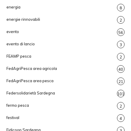
energia
8
energie rinnovabili
2
evento
56
evento di lancio
3
FEAMP pesca
2
FedAgriPesca area agricola
40
FedAgriPesca area pesca
21
Federsolidarietà Sardegna
101
fermo pesca
2
festival
4
Fidicoop Sardegna
3