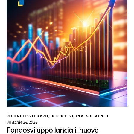
In
,
,
FONDOSVILUPPO
INCENTIVI
INVESTIMENTI
On
Aprile 24, 2024
Fondosviluppo lancia il nuovo