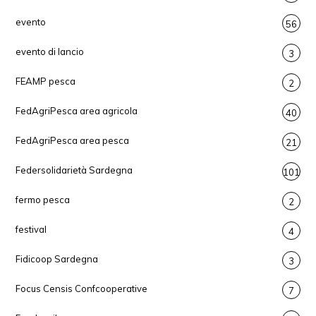
evento
56
evento di lancio
3
FEAMP pesca
2
FedAgriPesca area agricola
40
FedAgriPesca area pesca
21
Federsolidarietà Sardegna
101
fermo pesca
2
festival
4
Fidicoop Sardegna
3
Focus Censis Confcooperative
7