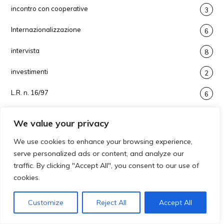
incontro con cooperative
3
Internazionalizzazione
6
intervista
8
investimenti
2
L.R. n. 16/97
6
L.R. n.5/57 potenziamento cooperative
19
We value your privacy
laboratorio
1
We use cookies to enhance your browsing experience,
serve personalized ads or content, and analyze our
lavoro e servizi
12
traffic. By clicking "Accept All", you consent to our use of
Legge
cookies.
3
Legge 381
1
Customize
Reject All
Accept All
logistica
2