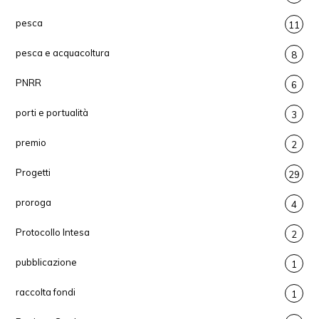
pesca
11
pesca e acquacoltura
8
PNRR
6
porti e portualità
3
premio
2
Progetti
29
proroga
4
Protocollo Intesa
2
pubblicazione
1
raccolta fondi
1