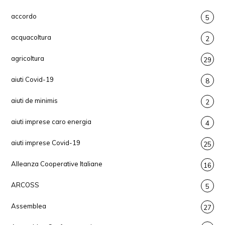
accordo
5
acquacoltura
2
agricoltura
29
aiuti Covid-19
8
aiuti de minimis
2
aiuti imprese caro energia
4
aiuti imprese Covid-19
25
Alleanza Cooperative Italiane
16
ARCOSS
5
Assemblea
27