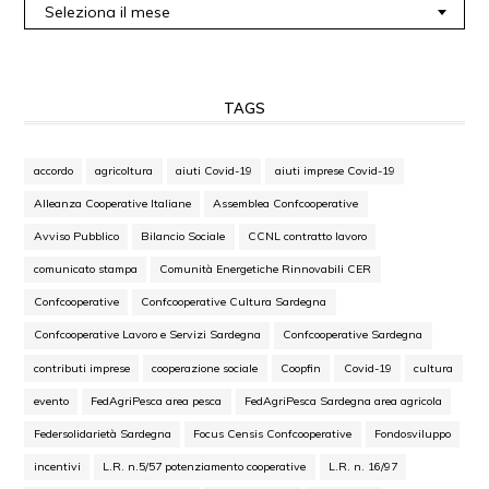
Seleziona il mese
TAGS
accordo
agricoltura
aiuti Covid-19
aiuti imprese Covid-19
Alleanza Cooperative Italiane
Assemblea Confcooperative
Avviso Pubblico
Bilancio Sociale
CCNL contratto lavoro
comunicato stampa
Comunità Energetiche Rinnovabili CER
Confcooperative
Confcooperative Cultura Sardegna
Confcooperative Lavoro e Servizi Sardegna
Confcooperative Sardegna
contributi imprese
cooperazione sociale
Coopfin
Covid-19
cultura
evento
FedAgriPesca area pesca
FedAgriPesca Sardegna area agricola
Federsolidarietà Sardegna
Focus Censis Confcooperative
Fondosviluppo
incentivi
L.R. n.5/57 potenziamento cooperative
L.R. n. 16/97