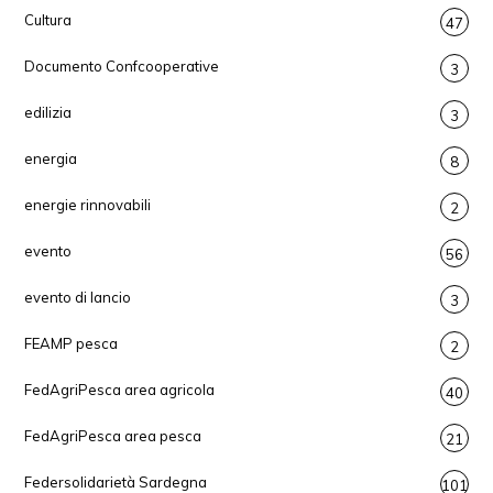
Cultura
47
Documento Confcooperative
3
edilizia
3
energia
8
energie rinnovabili
2
evento
56
evento di lancio
3
FEAMP pesca
2
FedAgriPesca area agricola
40
FedAgriPesca area pesca
21
Federsolidarietà Sardegna
101