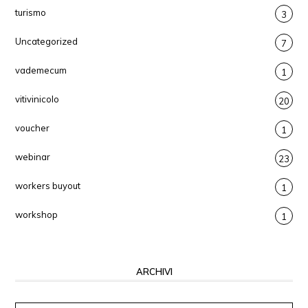
turismo
3
Uncategorized
7
vademecum
1
vitivinicolo
20
voucher
1
webinar
23
workers buyout
1
workshop
1
ARCHIVI
Archivi