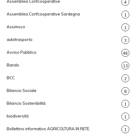
Assemblea Confcooperative
4
Assemblea Confcooperative Sardegna
1
Assimoco
1
autotrasporto
3
Avviso Pubblico
46
Bando
13
BCC
2
Bilancio Sociale
8
Bilancio Sostenibilità
1
biodiversità
1
Bollettino informativo AGRICOLTURA IN RETE
1