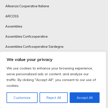
Alleanza Cooperative Italiane
ARCOSS
Assemblea
Assemblea Confcooperative
Assemblea Confcooperative Sardegna
Assimoco
We value your privacy
autotrasporto
We use cookies to enhance your browsing experience,
serve personalized ads or content, and analyze our
Avviso Pubblico
traffic. By clicking "Accept All", you consent to our use of
cookies.
Bando
BCC
Customize
Reject All
Accept All
Bilancio Sociale