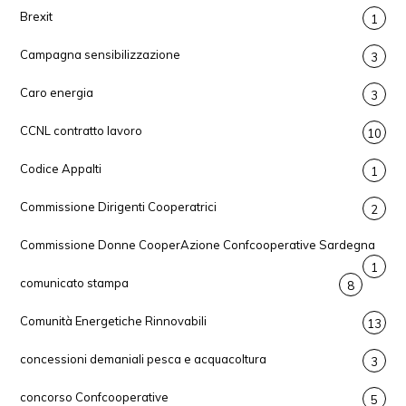
Brexit
1
Campagna sensibilizzazione
3
Caro energia
3
CCNL contratto lavoro
10
Codice Appalti
1
Commissione Dirigenti Cooperatrici
2
Commissione Donne CooperAzione Confcooperative Sardegna
1
comunicato stampa
8
Comunità Energetiche Rinnovabili
13
concessioni demaniali pesca e acquacoltura
3
concorso Confcooperative
5