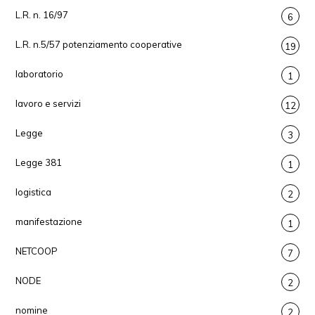
L.R. n. 16/97
6
L.R. n.5/57 potenziamento cooperative
19
laboratorio
1
lavoro e servizi
12
Legge
3
Legge 381
1
logistica
2
manifestazione
1
NETCOOP
7
NODE
2
nomine
2