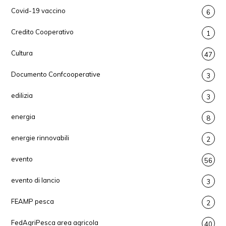
Covid-19 vaccino
6
Credito Cooperativo
1
Cultura
47
Documento Confcooperative
3
edilizia
3
energia
8
energie rinnovabili
2
evento
56
evento di lancio
3
FEAMP pesca
2
FedAgriPesca area agricola
40