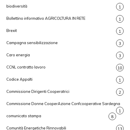
biodiversità
1
Bollettino informativo AGRICOLTURA IN RETE
1
Brexit
1
Campagna sensibilizzazione
3
Caro energia
3
CCNL contratto lavoro
10
Codice Appalti
1
Commissione Dirigenti Cooperatrici
2
Commissione Donne CooperAzione Confcooperative Sardegna
1
comunicato stampa
8
Comunità Energetiche Rinnovabili
13