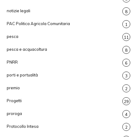
notizie legali
8
PAC Politica Agricola Comunitaria
1
pesca
11
pesca e acquacoltura
8
PNRR
6
porti e portualità
3
premio
2
Progetti
29
proroga
4
Protocollo Intesa
2