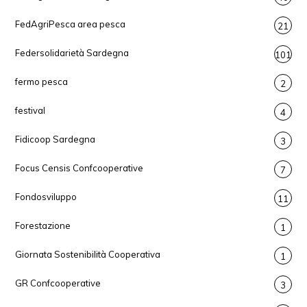
FedAgriPesca area pesca
21
Federsolidarietà Sardegna
101
fermo pesca
2
festival
4
Fidicoop Sardegna
3
Focus Censis Confcooperative
7
Fondosviluppo
11
Forestazione
1
Giornata Sostenibilità Cooperativa
1
GR Confcooperative
3