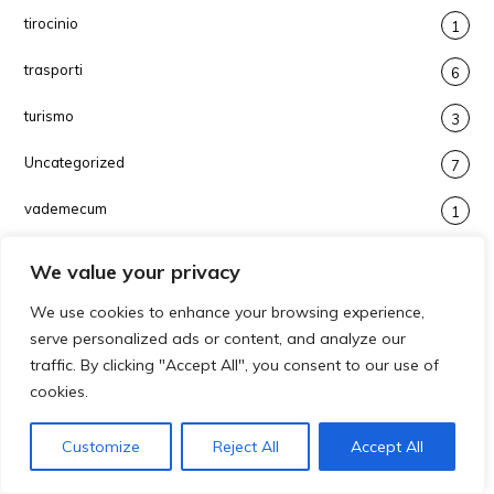
tirocinio
1
trasporti
6
turismo
3
Uncategorized
7
vademecum
1
vitivinicolo
20
We value your privacy
voucher
1
We use cookies to enhance your browsing experience,
serve personalized ads or content, and analyze our
webinar
23
traffic. By clicking "Accept All", you consent to our use of
cookies.
workers buyout
1
workshop
1
Customize
Reject All
Accept All