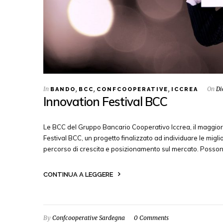
In
,
,
,
On
Di
BANDO
BCC
CONFCOOPERATIVE
ICCREA
Innovation Festival BCC
Le BCC del Gruppo Bancario Cooperativo Iccrea, il maggiore
Festival BCC, un progetto finalizzato ad individuare le migli
percorso di crescita e posizionamento sul mercato. Possono 
CONTINUA A LEGGERE
By
Confcooperative Sardegna
0 Comments