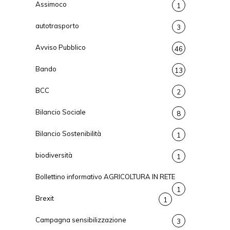
Assimoco
1
autotrasporto
3
Avviso Pubblico
46
Bando
13
BCC
2
Bilancio Sociale
8
Bilancio Sostenibilità
1
biodiversità
1
Bollettino informativo AGRICOLTURA IN RETE
1
Brexit
1
Campagna sensibilizzazione
3