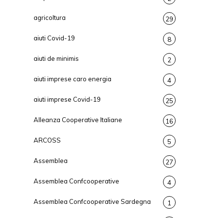
agricoltura
29
aiuti Covid-19
8
aiuti de minimis
2
aiuti imprese caro energia
4
aiuti imprese Covid-19
25
Alleanza Cooperative Italiane
16
ARCOSS
5
Assemblea
27
Assemblea Confcooperative
4
Assemblea Confcooperative Sardegna
1