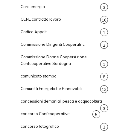
Caro energia
3
CCNL contratto lavoro
10
Codice Appalti
1
Commissione Dirigenti Cooperatrici
2
Commissione Donne CooperAzione
Confcooperative Sardegna
1
comunicato stampa
8
Comunità Energetiche Rinnovabili
13
concessioni demaniali pesca e acquacoltura
3
concorso Confcooperative
5
concorso fotografico
3