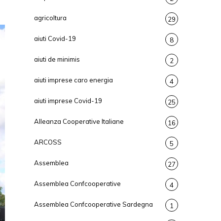
agricoltura
29
aiuti Covid-19
8
aiuti de minimis
2
aiuti imprese caro energia
4
aiuti imprese Covid-19
25
Alleanza Cooperative Italiane
16
ARCOSS
5
Assemblea
27
Assemblea Confcooperative
4
Assemblea Confcooperative Sardegna
1