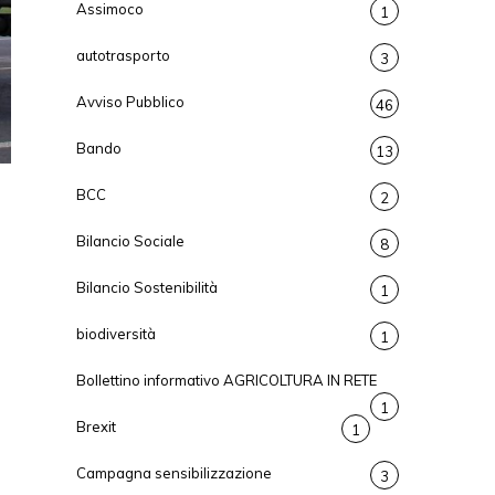
Assimoco
1
autotrasporto
3
Avviso Pubblico
46
Bando
13
BCC
2
Bilancio Sociale
8
Bilancio Sostenibilità
1
biodiversità
1
Bollettino informativo AGRICOLTURA IN RETE
1
Brexit
1
Campagna sensibilizzazione
3