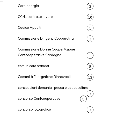
Caro energia
3
CCNL contratto lavoro
10
Codice Appalti
1
Commissione Dirigenti Cooperatrici
2
Commissione Donne CooperAzione
Confcooperative Sardegna
1
comunicato stampa
8
Comunità Energetiche Rinnovabili
13
concessioni demaniali pesca e acquacoltura
3
concorso Confcooperative
5
concorso fotografico
3