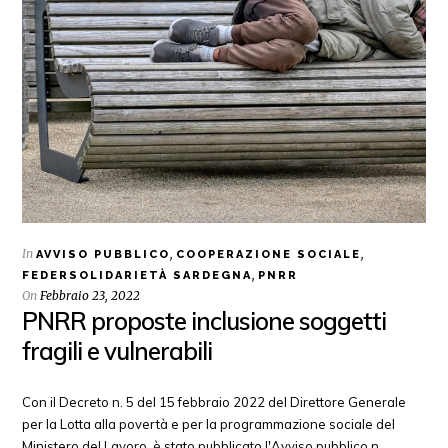
In
,
,
AVVISO PUBBLICO
COOPERAZIONE SOCIALE
,
FEDERSOLIDARIETÀ SARDEGNA
PNRR
On
Febbraio 23, 2022
PNRR proposte inclusione soggetti
fragili e vulnerabili
Con il Decreto n. 5 del 15 febbraio 2022 del Direttore Generale
per la Lotta alla povertà e per la programmazione sociale del
Ministero del Lavoro, è stato pubblicato l'Avviso pubblico n.