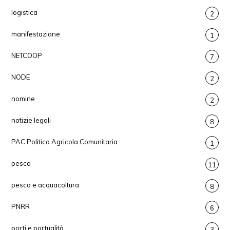
logistica
2
manifestazione
1
NETCOOP
7
NODE
2
nomine
2
notizie legali
8
PAC Politica Agricola Comunitaria
1
pesca
11
pesca e acquacoltura
8
PNRR
6
porti e portualità
3