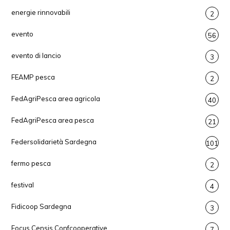
energie rinnovabili
2
evento
56
evento di lancio
3
FEAMP pesca
2
FedAgriPesca area agricola
40
FedAgriPesca area pesca
21
Federsolidarietà Sardegna
101
fermo pesca
2
festival
4
Fidicoop Sardegna
3
Focus Censis Confcooperative
7