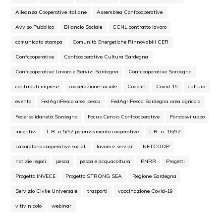
Alleanza Cooperative Italiane
Assemblea Confcooperative
Avviso Pubblico
Bilancio Sociale
CCNL contratto lavoro
comunicato stampa
Comunità Energetiche Rinnovabili CER
Confcooperative
Confcooperative Cultura Sardegna
Confcooperative Lavoro e Servizi Sardegna
Confcooperative Sardegna
contributi imprese
cooperazione sociale
Coopfin
Covid-19
cultura
evento
FedAgriPesca area pesca
FedAgriPesca Sardegna area agricola
Federsolidarietà Sardegna
Focus Censis Confcooperative
Fondosviluppo
incentivi
L.R. n.5/57 potenziamento cooperative
L.R. n. 16/97
Laboratorio cooperative sociali
lavoro e servizi
NETCOOP
notizie legali
pesca
pesca e acquacoltura
PNRR
Progetti
Progetto INVECE
Progetto STRONG SEA
Regione Sardegna
Servizio Civile Universale
trasporti
vaccinazione Covid-19
vitivinicolo
webinar