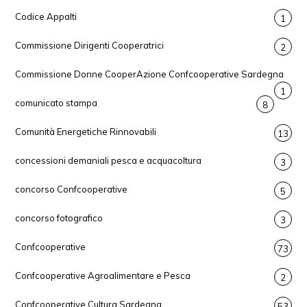
Codice Appalti
1
Commissione Dirigenti Cooperatrici
2
Commissione Donne CooperAzione Confcooperative Sardegna
1
comunicato stampa
8
Comunità Energetiche Rinnovabili
13
concessioni demaniali pesca e acquacoltura
3
concorso Confcooperative
5
concorso fotografico
3
Confcooperative
73
Confcooperative Agroalimentare e Pesca
2
Confcooperative Cultura Sardegna
53