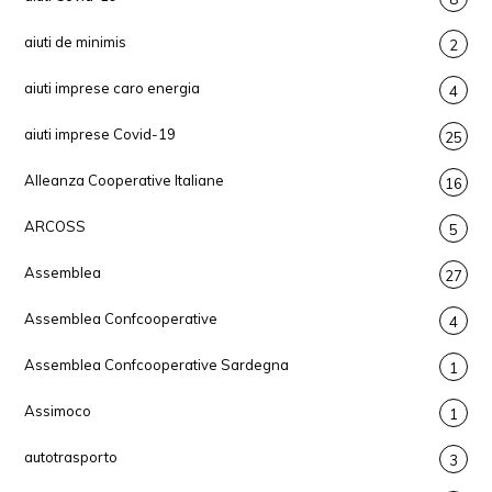
aiuti de minimis
2
aiuti imprese caro energia
4
aiuti imprese Covid-19
25
Alleanza Cooperative Italiane
16
ARCOSS
5
Assemblea
27
Assemblea Confcooperative
4
Assemblea Confcooperative Sardegna
1
Assimoco
1
autotrasporto
3