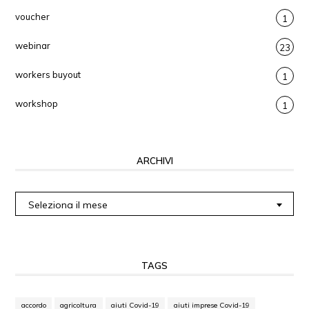
voucher
1
webinar
23
workers buyout
1
workshop
1
ARCHIVI
Archivi
Seleziona il mese
TAGS
accordo
agricoltura
aiuti Covid-19
aiuti imprese Covid-19