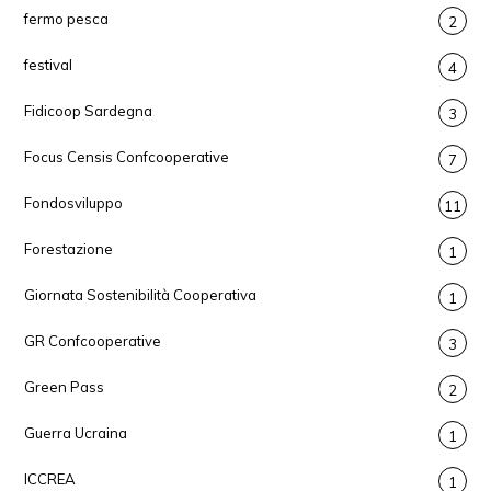
fermo pesca
2
festival
4
Fidicoop Sardegna
3
Focus Censis Confcooperative
7
Fondosviluppo
11
Forestazione
1
Giornata Sostenibilità Cooperativa
1
GR Confcooperative
3
Green Pass
2
Guerra Ucraina
1
ICCREA
1