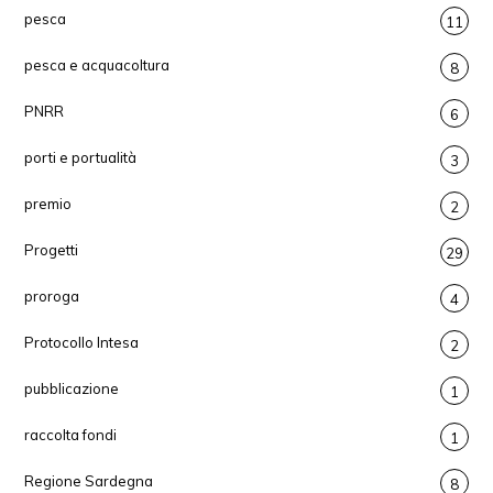
pesca
11
pesca e acquacoltura
8
PNRR
6
porti e portualità
3
premio
2
Progetti
29
proroga
4
Protocollo Intesa
2
pubblicazione
1
raccolta fondi
1
Regione Sardegna
8