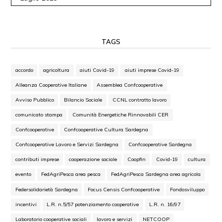
TAGS
accordo
agricoltura
aiuti Covid-19
aiuti imprese Covid-19
Alleanza Cooperative Italiane
Assemblea Confcooperative
Avviso Pubblico
Bilancio Sociale
CCNL contratto lavoro
comunicato stampa
Comunità Energetiche Rinnovabili CER
Confcooperative
Confcooperative Cultura Sardegna
Confcooperative Lavoro e Servizi Sardegna
Confcooperative Sardegna
contributi imprese
cooperazione sociale
Coopfin
Covid-19
cultura
evento
FedAgriPesca area pesca
FedAgriPesca Sardegna area agricola
Federsolidarietà Sardegna
Focus Censis Confcooperative
Fondosviluppo
incentivi
L.R. n.5/57 potenziamento cooperative
L.R. n. 16/97
Laboratorio cooperative sociali
lavoro e servizi
NETCOOP