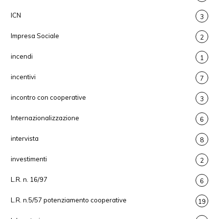
ICN
3
Impresa Sociale
2
incendi
1
incentivi
7
incontro con cooperative
3
Internazionalizzazione
6
intervista
8
investimenti
2
L.R. n. 16/97
6
L.R. n.5/57 potenziamento cooperative
19