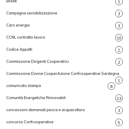
Brexit
1
Campagna sensibilizzazione
3
Caro energia
3
CCNL contratto lavoro
10
Codice Appalti
1
Commissione Dirigenti Cooperatrici
2
Commissione Donne CooperAzione Confcooperative Sardegna
1
comunicato stampa
8
Comunità Energetiche Rinnovabili
13
concessioni demaniali pesca e acquacoltura
3
concorso Confcooperative
5