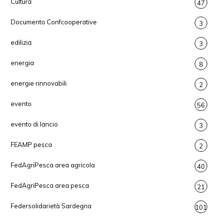
Cultura
47
Documento Confcooperative
3
edilizia
3
energia
8
energie rinnovabili
2
evento
56
evento di lancio
3
FEAMP pesca
2
FedAgriPesca area agricola
40
FedAgriPesca area pesca
21
Federsolidarietà Sardegna
101