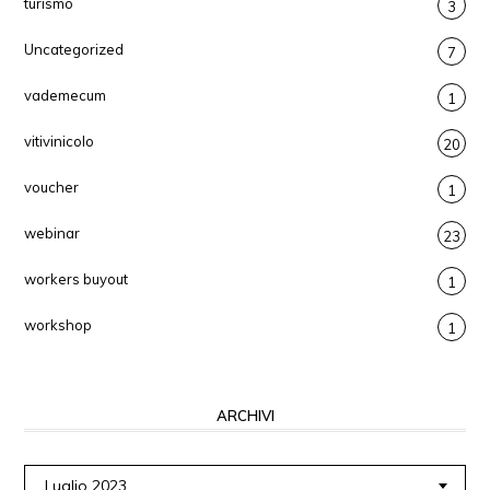
turismo
3
Uncategorized
7
vademecum
1
vitivinicolo
20
voucher
1
webinar
23
workers buyout
1
workshop
1
ARCHIVI
Archivi
Luglio 2023