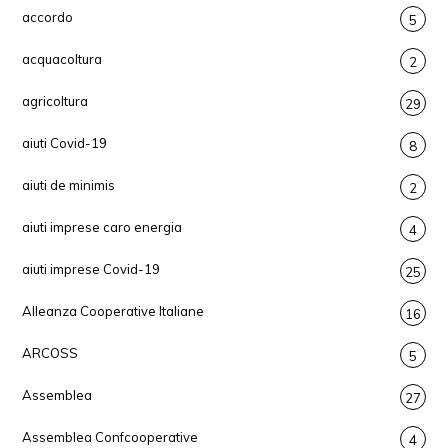
accordo
5
acquacoltura
2
agricoltura
29
aiuti Covid-19
8
aiuti de minimis
2
aiuti imprese caro energia
4
aiuti imprese Covid-19
25
Alleanza Cooperative Italiane
16
ARCOSS
5
Assemblea
27
Assemblea Confcooperative
4