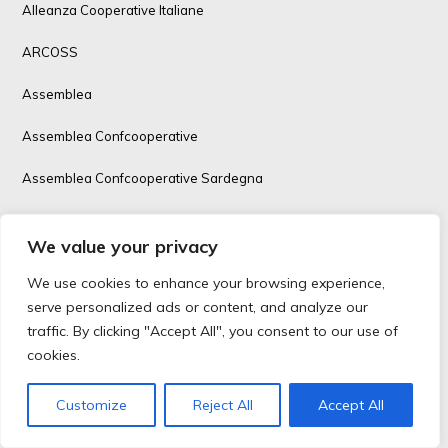
Alleanza Cooperative Italiane
ARCOSS
Assemblea
Assemblea Confcooperative
Assemblea Confcooperative Sardegna
Assimoco
We value your privacy
autotrasporto
We use cookies to enhance your browsing experience,
Avviso Pubblico
serve personalized ads or content, and analyze our
traffic. By clicking "Accept All", you consent to our use of
Bando
cookies.
BCC
Customize
Reject All
Accept All
Bilancio Sociale