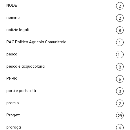
NODE
2
nomine
2
notizie legali
8
PAC Politica Agricola Comunitaria
1
pesca
11
pesca e acquacoltura
8
PNRR
6
porti e portualità
3
premio
2
Progetti
29
proroga
4