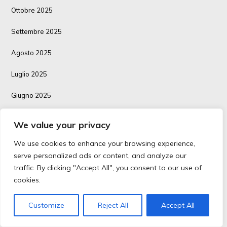
Ottobre 2025
Settembre 2025
Agosto 2025
Luglio 2025
Giugno 2025
Maggio 2025
We value your privacy
Aprile 2025
We use cookies to enhance your browsing experience,
serve personalized ads or content, and analyze our
Marzo 2025
traffic. By clicking "Accept All", you consent to our use of
cookies.
Febbraio 2025
Gennaio 2025
Customize
Reject All
Accept All
Dicembre 2024