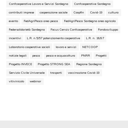
Confcooperative Lavoro e Servizi Sardegna
Confcooperative Sardegna
contributi imprese
cooperazione sociale
Coopfin
Covid-19
cultura
evento
FedAgriPesca area pesca
FedAgriPesca Sardegna area agricola
Federsolidarietà Sardegna
Focus Censis Confcooperative
Fondosviluppo
incentivi
L.R. n.5/57 potenziamento cooperative
L.R. n. 16/97
Laboratorio cooperative sociali
lavoro e servizi
NETCOOP
notizie legali
pesca
pesca e acquacoltura
PNRR
Progetti
Progetto INVECE
Progetto STRONG SEA
Regione Sardegna
Servizio Civile Universale
trasporti
vaccinazione Covid-19
vitivinicolo
webinar