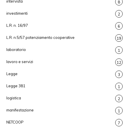
intervista
8
investimenti
2
L.R. n. 16/97
6
L.R. n.5/57 potenziamento cooperative
19
laboratorio
1
lavoro e servizi
12
Legge
3
Legge 381
1
logistica
2
manifestazione
1
NETCOOP
7