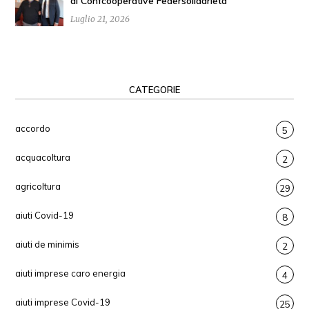
di Confcooperative Federsolidarietà
Luglio 21, 2026
CATEGORIE
accordo
5
acquacoltura
2
agricoltura
29
aiuti Covid-19
8
aiuti de minimis
2
aiuti imprese caro energia
4
aiuti imprese Covid-19
25