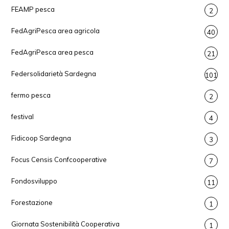
FEAMP pesca
2
FedAgriPesca area agricola
40
FedAgriPesca area pesca
21
Federsolidarietà Sardegna
101
fermo pesca
2
festival
4
Fidicoop Sardegna
3
Focus Censis Confcooperative
7
Fondosviluppo
11
Forestazione
1
Giornata Sostenibilità Cooperativa
1