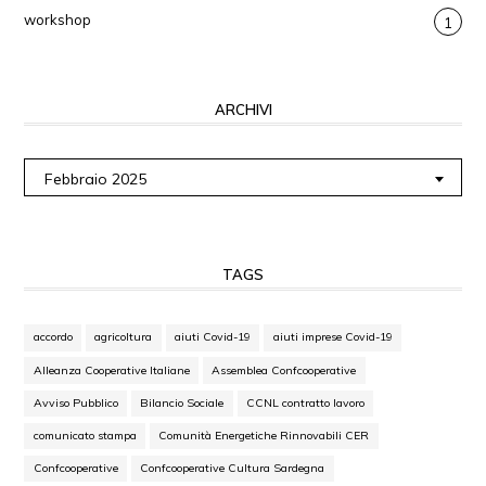
workshop
1
ARCHIVI
Archivi
Febbraio 2025
TAGS
accordo
agricoltura
aiuti Covid-19
aiuti imprese Covid-19
Alleanza Cooperative Italiane
Assemblea Confcooperative
Avviso Pubblico
Bilancio Sociale
CCNL contratto lavoro
comunicato stampa
Comunità Energetiche Rinnovabili CER
Confcooperative
Confcooperative Cultura Sardegna