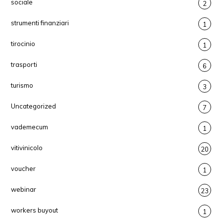
sociale
2
strumenti finanziari
1
tirocinio
1
trasporti
6
turismo
3
Uncategorized
7
vademecum
1
vitivinicolo
20
voucher
1
webinar
23
workers buyout
1