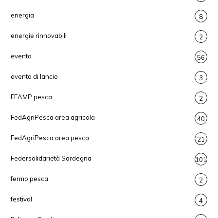
energia
8
energie rinnovabili
2
evento
56
evento di lancio
3
FEAMP pesca
2
FedAgriPesca area agricola
40
FedAgriPesca area pesca
21
Federsolidarietà Sardegna
101
fermo pesca
2
festival
4