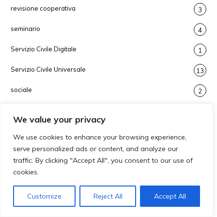
revisione cooperativa
3
seminario
4
Servizio Civile Digitale
1
Servizio Civile Universale
13
sociale
2
strumenti finanziari
1
We value your privacy
tirocinio
1
We use cookies to enhance your browsing experience,
serve personalized ads or content, and analyze our
trasporti
6
traffic. By clicking "Accept All", you consent to our use of
turismo
cookies.
3
Uncategorized
7
Customize
Reject All
Accept All
vademecum
1