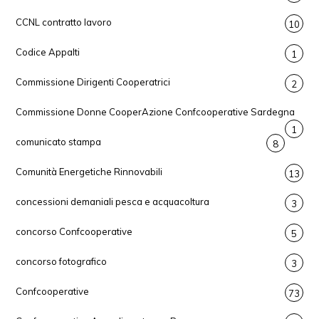
CCNL contratto lavoro
10
Codice Appalti
1
Commissione Dirigenti Cooperatrici
2
Commissione Donne CooperAzione Confcooperative Sardegna
1
comunicato stampa
8
Comunità Energetiche Rinnovabili
13
concessioni demaniali pesca e acquacoltura
3
concorso Confcooperative
5
concorso fotografico
3
Confcooperative
73