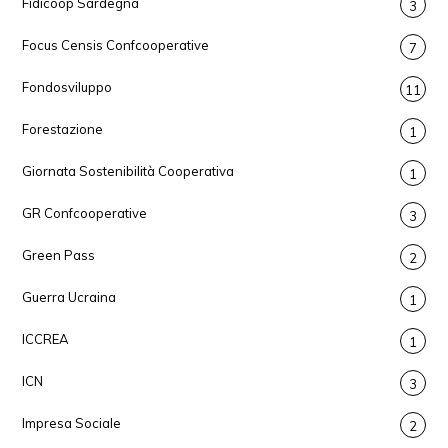
Fidicoop Sardegna
3
Focus Censis Confcooperative
7
Fondosviluppo
11
Forestazione
1
Giornata Sostenibilità Cooperativa
1
GR Confcooperative
3
Green Pass
2
Guerra Ucraina
1
ICCREA
1
ICN
3
Impresa Sociale
2