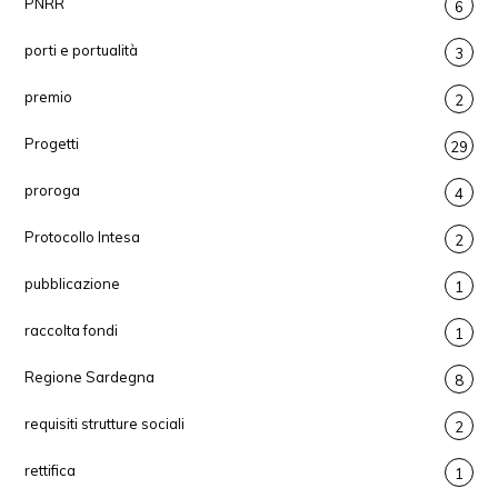
PNRR
6
porti e portualità
3
premio
2
Progetti
29
proroga
4
Protocollo Intesa
2
pubblicazione
1
raccolta fondi
1
Regione Sardegna
8
requisiti strutture sociali
2
rettifica
1