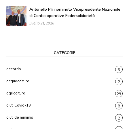
Antonello Pili nominato Vicepresidente Nazionale
di Confcooperative Federsolidarietà
Luglio 21, 2026
CATEGORIE
accordo
5
acquacoltura
2
agricoltura
29
aiuti Covid-19
8
aiuti de minimis
2