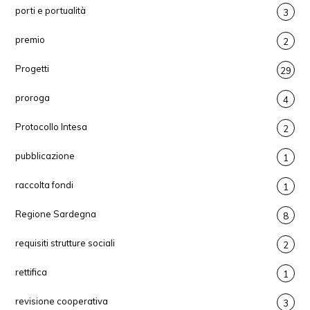
porti e portualità
3
premio
2
Progetti
29
proroga
4
Protocollo Intesa
2
pubblicazione
1
raccolta fondi
1
Regione Sardegna
8
requisiti strutture sociali
2
rettifica
1
revisione cooperativa
3