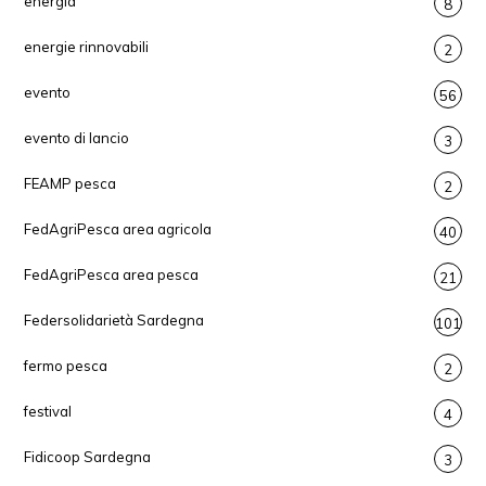
energia
8
energie rinnovabili
2
evento
56
evento di lancio
3
FEAMP pesca
2
FedAgriPesca area agricola
40
FedAgriPesca area pesca
21
Federsolidarietà Sardegna
101
fermo pesca
2
festival
4
Fidicoop Sardegna
3