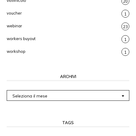
vitivinicolo
20
voucher
1
webinar
23
workers buyout
1
workshop
1
ARCHIVI
Archivi
Seleziona il mese
TAGS