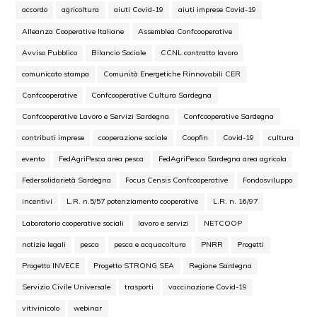
accordo
agricoltura
aiuti Covid-19
aiuti imprese Covid-19
Alleanza Cooperative Italiane
Assemblea Confcooperative
Avviso Pubblico
Bilancio Sociale
CCNL contratto lavoro
comunicato stampa
Comunità Energetiche Rinnovabili CER
Confcooperative
Confcooperative Cultura Sardegna
Confcooperative Lavoro e Servizi Sardegna
Confcooperative Sardegna
contributi imprese
cooperazione sociale
Coopfin
Covid-19
cultura
evento
FedAgriPesca area pesca
FedAgriPesca Sardegna area agricola
Federsolidarietà Sardegna
Focus Censis Confcooperative
Fondosviluppo
incentivi
L.R. n.5/57 potenziamento cooperative
L.R. n. 16/97
Laboratorio cooperative sociali
lavoro e servizi
NETCOOP
notizie legali
pesca
pesca e acquacoltura
PNRR
Progetti
Progetto INVECE
Progetto STRONG SEA
Regione Sardegna
Servizio Civile Universale
trasporti
vaccinazione Covid-19
vitivinicolo
webinar