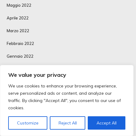
Maggio 2022
Aprile 2022
Marzo 2022
Febbraio 2022
Gennaio 2022
Dicembre 2021
We value your privacy
Novembre 2021
We use cookies to enhance your browsing experience,
serve personalized ads or content, and analyze our
Ottobre 2021
traffic. By clicking "Accept All", you consent to our use of
Settembre 2021
cookies.
Agosto 2021
Customize
Reject All
Accept All
Luglio 2021