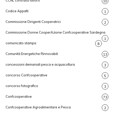
CCNL contratto lavoro
10
Codice Appalti
1
Commissione Dirigenti Cooperatrici
2
Commissione Donne CooperAzione Confcooperative Sardegna
1
comunicato stampa
8
Comunità Energetiche Rinnovabili
13
concessioni demaniali pesca e acquacoltura
3
concorso Confcooperative
5
concorso fotografico
3
Confcooperative
73
Confcooperative Agroalimentare e Pesca
2