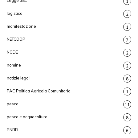
Legge 381
1
logistica
2
manifestazione
1
NETCOOP
7
NODE
2
nomine
2
notizie legali
8
PAC Politica Agricola Comunitaria
1
pesca
11
pesca e acquacoltura
8
PNRR
6