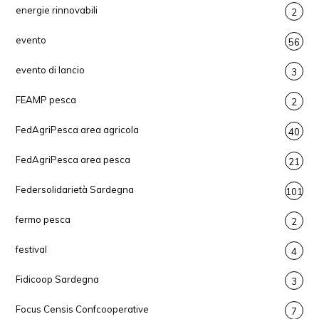
energie rinnovabili
2
evento
56
evento di lancio
3
FEAMP pesca
2
FedAgriPesca area agricola
40
FedAgriPesca area pesca
21
Federsolidarietà Sardegna
101
fermo pesca
2
festival
4
Fidicoop Sardegna
3
Focus Censis Confcooperative
7