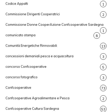
Codice Appalti
1
Commissione Dirigenti Cooperatrici
2
Commissione Donne CooperAzione Confcooperative Sardegna
1
comunicato stampa
8
Comunità Energetiche Rinnovabili
13
concessioni demaniali pesca e acquacoltura
3
concorso Confcooperative
5
concorso fotografico
3
Confcooperative
73
Confcooperative Agroalimentare e Pesca
2
Confcooperative Cultura Sardegna
53