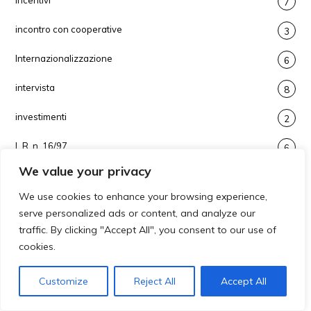
7
incontro con cooperative
3
Internazionalizzazione
6
intervista
8
investimenti
2
L.R. n. 16/97
6
We value your privacy
L.R. n.5/57 potenziamento cooperative
19
We use cookies to enhance your browsing experience,
laboratorio
1
serve personalized ads or content, and analyze our
traffic. By clicking "Accept All", you consent to our use of
lavoro e servizi
12
cookies.
Legge
3
Customize
Reject All
Accept All
Legge 381
1