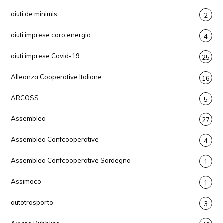
aiuti de minimis
2
aiuti imprese caro energia
4
aiuti imprese Covid-19
25
Alleanza Cooperative Italiane
16
ARCOSS
5
Assemblea
27
Assemblea Confcooperative
4
Assemblea Confcooperative Sardegna
1
Assimoco
1
autotrasporto
3
Avviso Pubblico