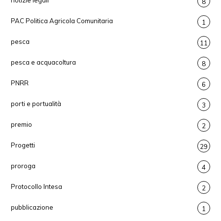
notizie legali
8
PAC Politica Agricola Comunitaria
1
pesca
11
pesca e acquacoltura
8
PNRR
6
porti e portualità
3
premio
2
Progetti
29
proroga
4
Protocollo Intesa
2
pubblicazione
1