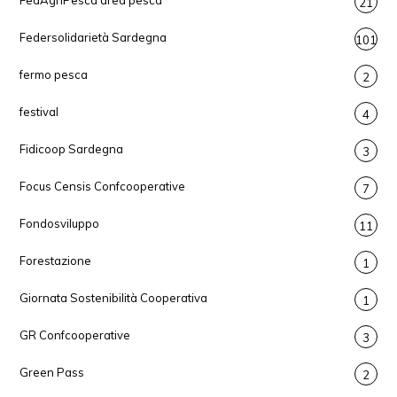
FedAgriPesca area pesca
21
Federsolidarietà Sardegna
101
fermo pesca
2
festival
4
Fidicoop Sardegna
3
Focus Censis Confcooperative
7
Fondosviluppo
11
Forestazione
1
Giornata Sostenibilità Cooperativa
1
GR Confcooperative
3
Green Pass
2