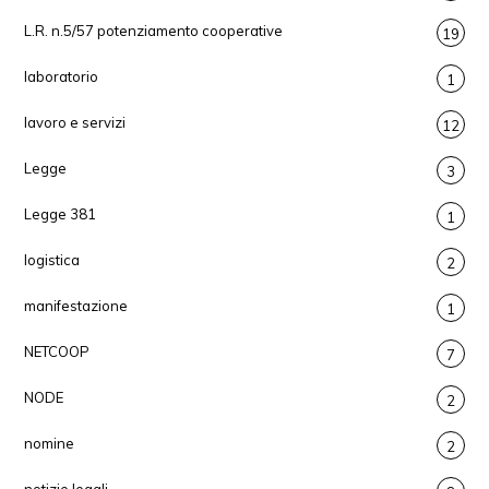
L.R. n.5/57 potenziamento cooperative
19
laboratorio
1
lavoro e servizi
12
Legge
3
Legge 381
1
logistica
2
manifestazione
1
NETCOOP
7
NODE
2
nomine
2