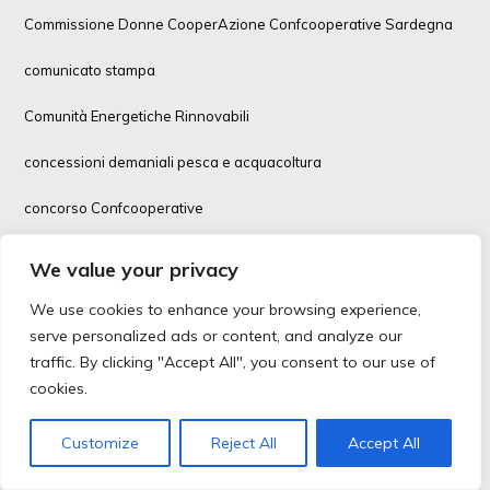
Commissione Donne CooperAzione Confcooperative Sardegna
comunicato stampa
Comunità Energetiche Rinnovabili
concessioni demaniali pesca e acquacoltura
concorso Confcooperative
concorso fotografico
We value your privacy
Confcooperative
We use cookies to enhance your browsing experience,
serve personalized ads or content, and analyze our
Confcooperative Agroalimentare e Pesca
traffic. By clicking "Accept All", you consent to our use of
cookies.
Confcooperative Cultura Sardegna
Confcooperative Habitat
Customize
Reject All
Accept All
Confcooperative Lavoro e Servizi Sardegna