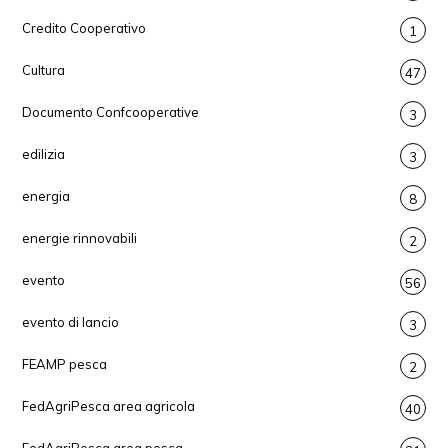
Credito Cooperativo
1
Cultura
47
Documento Confcooperative
3
edilizia
3
energia
8
energie rinnovabili
2
evento
56
evento di lancio
3
FEAMP pesca
2
FedAgriPesca area agricola
40