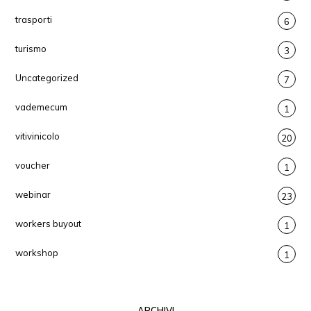
trasporti
6
turismo
3
Uncategorized
7
vademecum
1
vitivinicolo
20
voucher
1
webinar
23
workers buyout
1
workshop
1
ARCHIVI