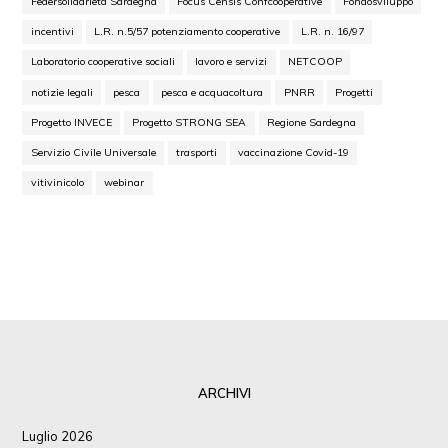
Federsolidarietà Sardegna
Focus Censis Confcooperative
Fondosviluppo
incentivi
L.R. n.5/57 potenziamento cooperative
L.R. n. 16/97
Laboratorio cooperative sociali
lavoro e servizi
NETCOOP
notizie legali
pesca
pesca e acquacoltura
PNRR
Progetti
Progetto INVECE
Progetto STRONG SEA
Regione Sardegna
Servizio Civile Universale
trasporti
vaccinazione Covid-19
vitivinicolo
webinar
ARCHIVI
Luglio 2026