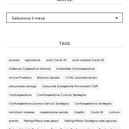
Archivi
Seleziona il mese
TAGS
accordo
agricoltura
aiuti Covid-19
aiuti imprese Covid-19
Alleanza Cooperative Italiane
Assemblea Confcooperative
Avviso Pubblico
Bilancio Sociale
CCNL contratto lavoro
comunicato stampa
Comunità Energetiche Rinnovabili CER
Confcooperative
Confcooperative Cultura Sardegna
Confcooperative Lavoro e Servizi Sardegna
Confcooperative Sardegna
contributi imprese
cooperazione sociale
Coopfin
Covid-19
cultura
evento
FedAgriPesca area pesca
FedAgriPesca Sardegna area agricola