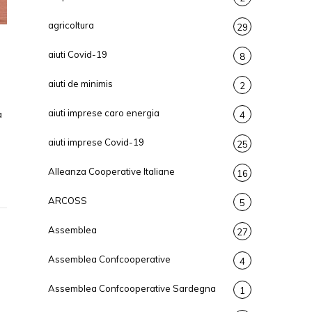
agricoltura
29
aiuti Covid-19
8
aiuti de minimis
2
aiuti imprese caro energia
a
4
aiuti imprese Covid-19
25
Alleanza Cooperative Italiane
16
ARCOSS
5
Assemblea
27
Assemblea Confcooperative
4
Assemblea Confcooperative Sardegna
1