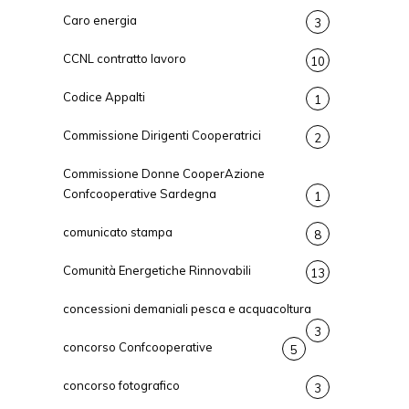
Caro energia
3
CCNL contratto lavoro
10
Codice Appalti
1
Commissione Dirigenti Cooperatrici
2
Commissione Donne CooperAzione
Confcooperative Sardegna
1
comunicato stampa
8
Comunità Energetiche Rinnovabili
13
concessioni demaniali pesca e acquacoltura
3
concorso Confcooperative
5
concorso fotografico
3