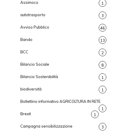
Assimoco
1
autotrasporto
3
Avviso Pubblico
46
Bando
13
BCC
2
Bilancio Sociale
8
Bilancio Sostenibilità
1
biodiversità
1
Bollettino informativo AGRICOLTURA IN RETE
1
Brexit
1
Campagna sensibilizzazione
3