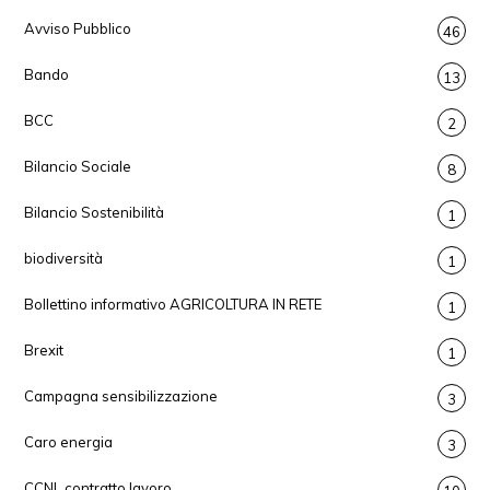
Avviso Pubblico
46
Bando
13
BCC
2
Bilancio Sociale
8
Bilancio Sostenibilità
1
biodiversità
1
Bollettino informativo AGRICOLTURA IN RETE
1
Brexit
1
Campagna sensibilizzazione
3
Caro energia
3
CCNL contratto lavoro