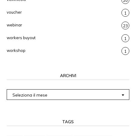
20
voucher
1
webinar
23
workers buyout
1
workshop
1
ARCHIVI
Archivi
Seleziona il mese
TAGS