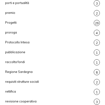
porti e portualità
3
premio
2
Progetti
29
proroga
4
Protocollo Intesa
2
pubblicazione
1
raccolta fondi
1
Regione Sardegna
8
requisiti strutture sociali
2
rettifica
1
revisione cooperativa
3