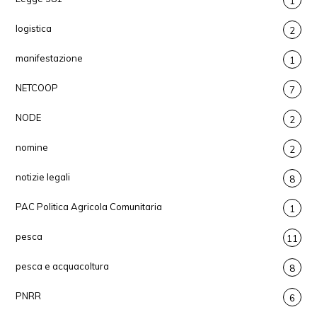
1
logistica
2
manifestazione
1
NETCOOP
7
NODE
2
nomine
2
notizie legali
8
PAC Politica Agricola Comunitaria
1
pesca
11
pesca e acquacoltura
8
PNRR
6