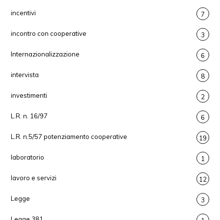
incentivi
7
incontro con cooperative
3
Internazionalizzazione
6
intervista
8
investimenti
2
L.R. n. 16/97
6
L.R. n.5/57 potenziamento cooperative
19
laboratorio
1
lavoro e servizi
12
Legge
3
Legge 381