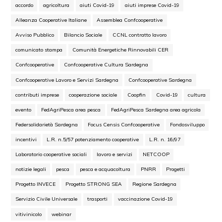
accordo
agricoltura
aiuti Covid-19
aiuti imprese Covid-19
Alleanza Cooperative Italiane
Assemblea Confcooperative
Avviso Pubblico
Bilancio Sociale
CCNL contratto lavoro
comunicato stampa
Comunità Energetiche Rinnovabili CER
Confcooperative
Confcooperative Cultura Sardegna
Confcooperative Lavoro e Servizi Sardegna
Confcooperative Sardegna
contributi imprese
cooperazione sociale
Coopfin
Covid-19
cultura
evento
FedAgriPesca area pesca
FedAgriPesca Sardegna area agricola
Federsolidarietà Sardegna
Focus Censis Confcooperative
Fondosviluppo
incentivi
L.R. n.5/57 potenziamento cooperative
L.R. n. 16/97
Laboratorio cooperative sociali
lavoro e servizi
NETCOOP
notizie legali
pesca
pesca e acquacoltura
PNRR
Progetti
Progetto INVECE
Progetto STRONG SEA
Regione Sardegna
Servizio Civile Universale
trasporti
vaccinazione Covid-19
vitivinicolo
webinar