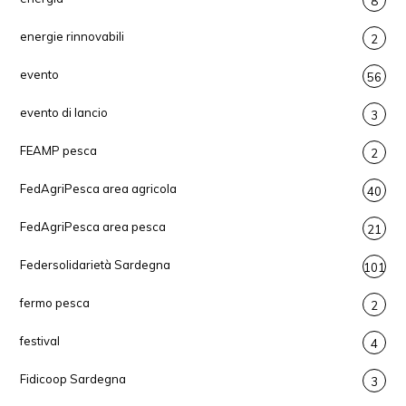
8
energie rinnovabili
2
evento
56
evento di lancio
3
FEAMP pesca
2
FedAgriPesca area agricola
40
FedAgriPesca area pesca
21
Federsolidarietà Sardegna
101
fermo pesca
2
festival
4
Fidicoop Sardegna
3