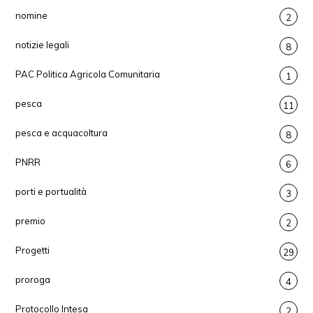
nomine
2
notizie legali
8
PAC Politica Agricola Comunitaria
1
pesca
11
pesca e acquacoltura
8
PNRR
6
porti e portualità
3
premio
2
Progetti
29
proroga
4
Protocollo Intesa
2