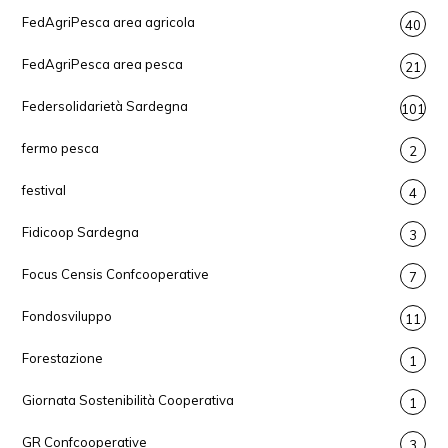
FedAgriPesca area agricola
40
FedAgriPesca area pesca
21
Federsolidarietà Sardegna
101
fermo pesca
2
festival
4
Fidicoop Sardegna
3
Focus Censis Confcooperative
7
Fondosviluppo
11
Forestazione
1
Giornata Sostenibilità Cooperativa
1
GR Confcooperative
3