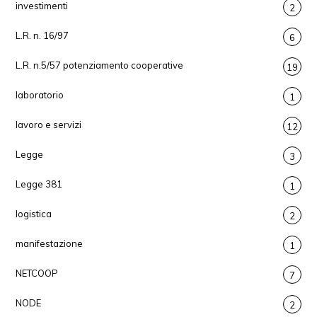
investimenti
2
L.R. n. 16/97
6
L.R. n.5/57 potenziamento cooperative
19
laboratorio
1
lavoro e servizi
12
Legge
3
Legge 381
1
logistica
2
manifestazione
1
NETCOOP
7
NODE
2