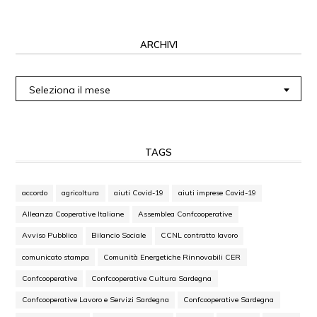
ARCHIVI
Archivi
Seleziona il mese
TAGS
accordo
agricoltura
aiuti Covid-19
aiuti imprese Covid-19
Alleanza Cooperative Italiane
Assemblea Confcooperative
Avviso Pubblico
Bilancio Sociale
CCNL contratto lavoro
comunicato stampa
Comunità Energetiche Rinnovabili CER
Confcooperative
Confcooperative Cultura Sardegna
Confcooperative Lavoro e Servizi Sardegna
Confcooperative Sardegna