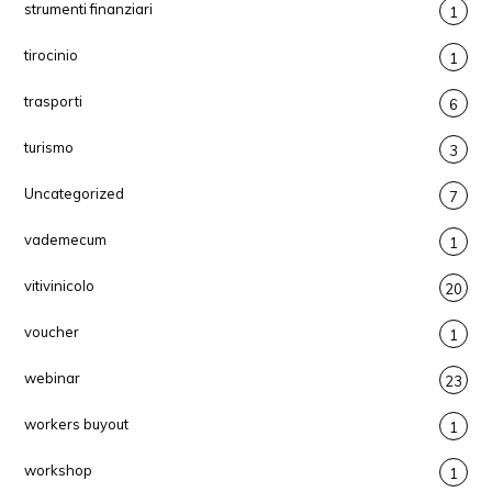
strumenti finanziari
1
tirocinio
1
trasporti
6
turismo
3
Uncategorized
7
vademecum
1
vitivinicolo
20
voucher
1
webinar
23
workers buyout
1
workshop
1