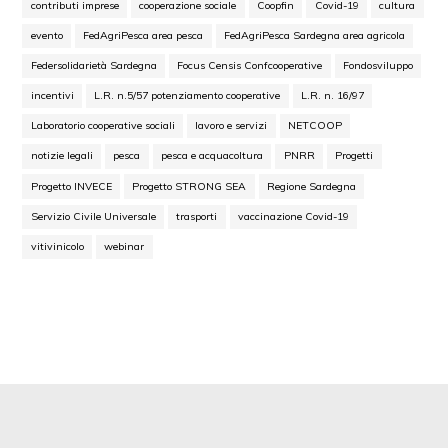
contributi imprese
cooperazione sociale
Coopfin
Covid-19
cultura
evento
FedAgriPesca area pesca
FedAgriPesca Sardegna area agricola
Federsolidarietà Sardegna
Focus Censis Confcooperative
Fondosviluppo
incentivi
L.R. n.5/57 potenziamento cooperative
L.R. n. 16/97
Laboratorio cooperative sociali
lavoro e servizi
NETCOOP
notizie legali
pesca
pesca e acquacoltura
PNRR
Progetti
Progetto INVECE
Progetto STRONG SEA
Regione Sardegna
Servizio Civile Universale
trasporti
vaccinazione Covid-19
vitivinicolo
webinar