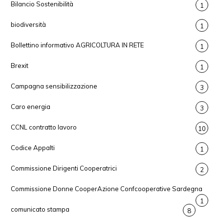
Bilancio Sostenibilità
1
biodiversità
1
Bollettino informativo AGRICOLTURA IN RETE
1
Brexit
1
Campagna sensibilizzazione
3
Caro energia
3
CCNL contratto lavoro
10
Codice Appalti
1
Commissione Dirigenti Cooperatrici
2
Commissione Donne CooperAzione Confcooperative Sardegna
1
comunicato stampa
8