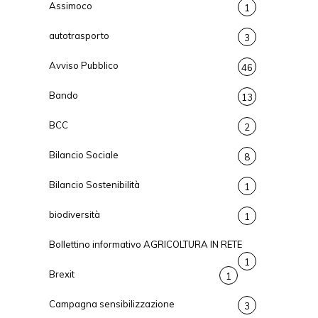
Assimoco
1
autotrasporto
3
Avviso Pubblico
46
Bando
13
BCC
2
Bilancio Sociale
8
Bilancio Sostenibilità
1
biodiversità
1
Bollettino informativo AGRICOLTURA IN RETE
1
Brexit
1
Campagna sensibilizzazione
3