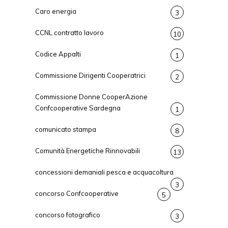
Caro energia
3
CCNL contratto lavoro
10
Codice Appalti
1
Commissione Dirigenti Cooperatrici
2
Commissione Donne CooperAzione
Confcooperative Sardegna
1
comunicato stampa
8
Comunità Energetiche Rinnovabili
13
concessioni demaniali pesca e acquacoltura
3
concorso Confcooperative
5
concorso fotografico
3