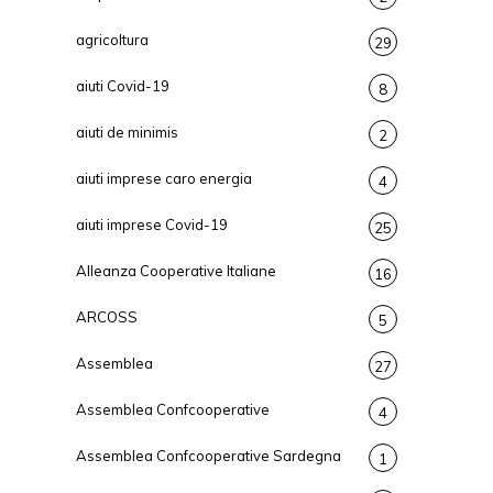
agricoltura
29
aiuti Covid-19
8
aiuti de minimis
2
aiuti imprese caro energia
4
aiuti imprese Covid-19
25
Alleanza Cooperative Italiane
16
ARCOSS
5
Assemblea
27
Assemblea Confcooperative
4
Assemblea Confcooperative Sardegna
1