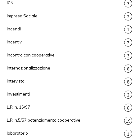
ICN
3
Impresa Sociale
2
incendi
1
incentivi
7
incontro con cooperative
3
Internazionalizzazione
6
intervista
8
investimenti
2
L.R. n. 16/97
6
L.R. n.5/57 potenziamento cooperative
19
laboratorio
1