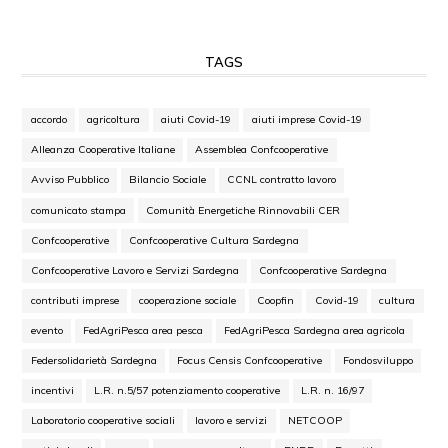
TAGS
accordo
agricoltura
aiuti Covid-19
aiuti imprese Covid-19
Alleanza Cooperative Italiane
Assemblea Confcooperative
Avviso Pubblico
Bilancio Sociale
CCNL contratto lavoro
comunicato stampa
Comunità Energetiche Rinnovabili CER
Confcooperative
Confcooperative Cultura Sardegna
Confcooperative Lavoro e Servizi Sardegna
Confcooperative Sardegna
contributi imprese
cooperazione sociale
Coopfin
Covid-19
cultura
evento
FedAgriPesca area pesca
FedAgriPesca Sardegna area agricola
Federsolidarietà Sardegna
Focus Censis Confcooperative
Fondosviluppo
incentivi
L.R. n.5/57 potenziamento cooperative
L.R. n. 16/97
Laboratorio cooperative sociali
lavoro e servizi
NETCOOP