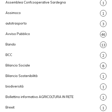
Assemblea Confcooperative Sardegna
1
Assimoco
1
autotrasporto
3
Avviso Pubblico
46
Bando
13
BCC
2
Bilancio Sociale
8
Bilancio Sostenibilità
1
biodiversità
1
Bollettino informativo AGRICOLTURA IN RETE
1
Brexit
1