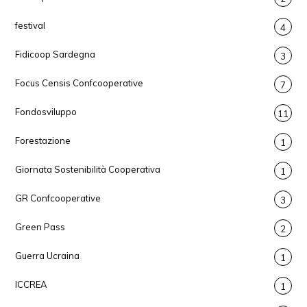
festival
4
Fidicoop Sardegna
3
Focus Censis Confcooperative
7
Fondosviluppo
11
Forestazione
1
Giornata Sostenibilità Cooperativa
1
GR Confcooperative
3
Green Pass
2
Guerra Ucraina
1
ICCREA
1