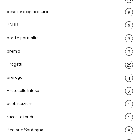
pesca e acquacoltura
8
PNRR
6
porti e portualità
3
premio
2
Progetti
29
proroga
4
Protocollo Intesa
2
pubblicazione
1
raccolta fondi
1
Regione Sardegna
8