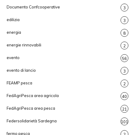
Documento Confcooperative
3
edilizia
3
energia
8
energie rinnovabili
2
evento
56
evento di lancio
3
FEAMP pesca
2
FedAgriPesca area agricola
40
FedAgriPesca area pesca
21
Federsolidarietà Sardegna
101
fermo pesca
2