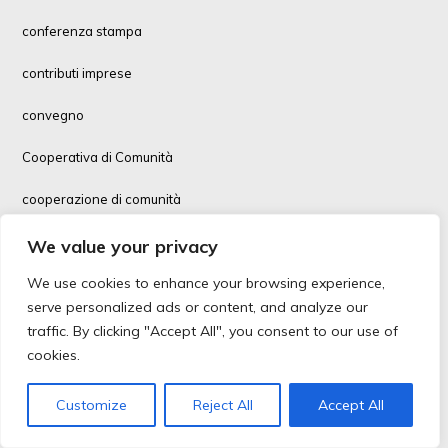
conferenza stampa
contributi imprese
convegno
Cooperativa di Comunità
cooperazione di comunità
Cooperazione Salute
We value your privacy
We use cookies to enhance your browsing experience,
cooperazione sociale
serve personalized ads or content, and analyze our
cooperazione sociale, immigrazione
traffic. By clicking "Accept All", you consent to our use of
cookies.
Coopfin
Customize
Reject All
Accept All
corsi formazione