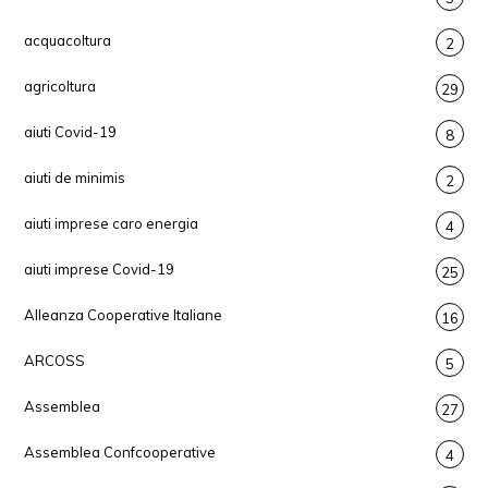
acquacoltura
2
agricoltura
29
aiuti Covid-19
8
aiuti de minimis
2
aiuti imprese caro energia
4
aiuti imprese Covid-19
25
Alleanza Cooperative Italiane
16
ARCOSS
5
Assemblea
27
Assemblea Confcooperative
4