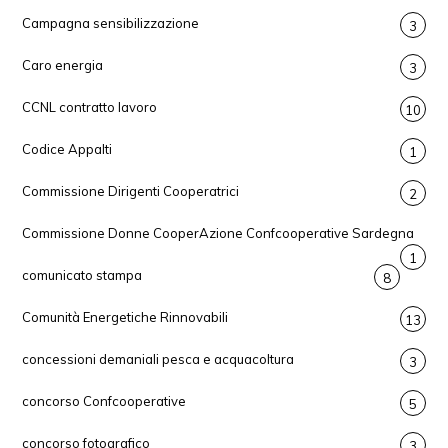
Campagna sensibilizzazione
3
Caro energia
3
CCNL contratto lavoro
10
Codice Appalti
1
Commissione Dirigenti Cooperatrici
2
Commissione Donne CooperAzione Confcooperative Sardegna
1
comunicato stampa
8
Comunità Energetiche Rinnovabili
13
concessioni demaniali pesca e acquacoltura
3
concorso Confcooperative
5
concorso fotografico
3