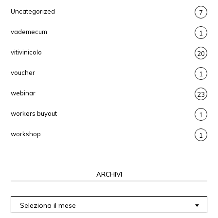
Uncategorized
7
vademecum
1
vitivinicolo
20
voucher
1
webinar
23
workers buyout
1
workshop
1
ARCHIVI
Archivi
Seleziona il mese