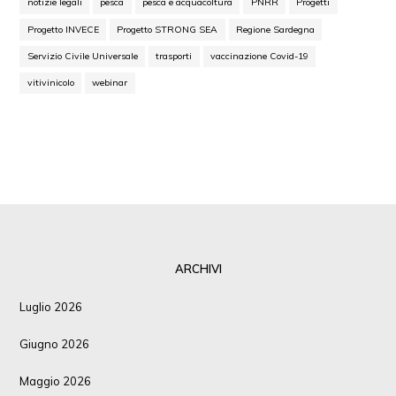
notizie legali
pesca
pesca e acquacoltura
PNRR
Progetti
Progetto INVECE
Progetto STRONG SEA
Regione Sardegna
Servizio Civile Universale
trasporti
vaccinazione Covid-19
vitivinicolo
webinar
ARCHIVI
Luglio 2026
Giugno 2026
Maggio 2026