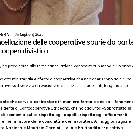
On
Luglio 9, 2025
EGNA
ellazione delle cooperative spurie da part
 cooperativistico
taly ha provveduto alla terza cancellazione consecutiva in meno di un anno 
timo atto ministeriale è riferita a cooperative che non aderiscono ad alcuna
traverso il servizio di revisione e vigilanza sulle aderenti, tengono sotto
tante che serve a contrastare in maniera ferma e decisa il fenomen
residente di Confcooperative Sardegna, che ha aggiunto:
«Soprattutto in
 economia pulita rispetto agli appalti, rispetto agli affidamenti
tori e non a favore delle comunità e dei lavoratori. A maggior ragione
te Nazionale Maurizio Gardini, il quale ha ribadito che cattiva