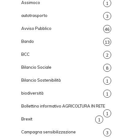
Assimoco
1
autotrasporto
3
Avviso Pubblico
46
Bando
13
BCC
2
Bilancio Sociale
8
Bilancio Sostenibilità
1
biodiversità
1
Bollettino informativo AGRICOLTURA IN RETE
1
Brexit
1
Campagna sensibilizzazione
3