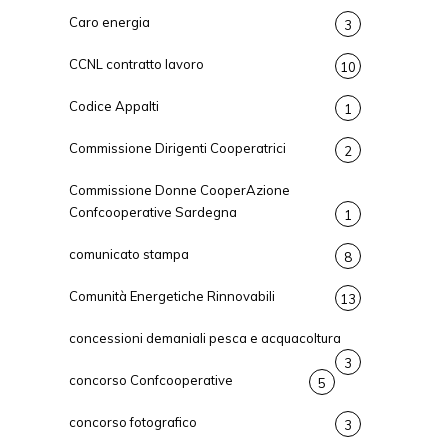
Caro energia
3
CCNL contratto lavoro
10
Codice Appalti
1
Commissione Dirigenti Cooperatrici
2
Commissione Donne CooperAzione
Confcooperative Sardegna
1
comunicato stampa
8
Comunità Energetiche Rinnovabili
13
concessioni demaniali pesca e acquacoltura
3
concorso Confcooperative
5
concorso fotografico
3