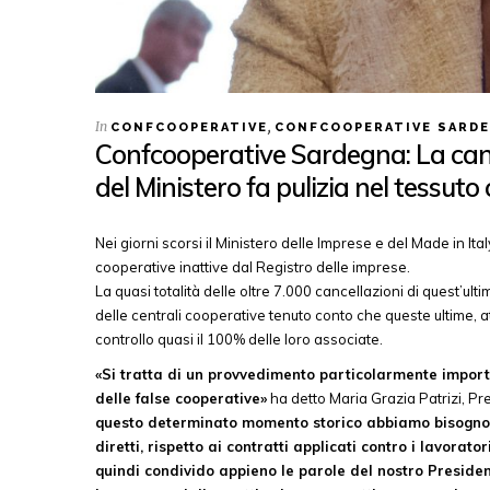
In
,
CONFCOOPERATIVE
CONFCOOPERATIVE SARD
Confcooperative Sardegna: La canc
del Ministero fa pulizia nel tessuto
Nei giorni scorsi il Ministero delle Imprese e del Made in I
cooperative inattive dal Registro delle imprese.
La quasi totalità delle oltre 7.000 cancellazioni di quest’ul
delle centrali cooperative tenuto conto che queste ultime, at
controllo quasi il 100% delle loro associate.
«Si tratta di un provvedimento particolarmente impor
delle false cooperative»
ha detto Maria Grazia Patrizi, P
questo determinato momento storico abbiamo bisogno di
diretti, rispetto ai contratti applicati contro i lavora
quindi condivido appieno le parole del nostro Presiden