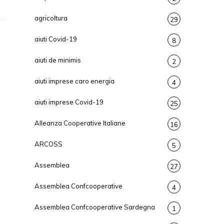
agricoltura
29
aiuti Covid-19
8
aiuti de minimis
2
aiuti imprese caro energia
4
aiuti imprese Covid-19
25
Alleanza Cooperative Italiane
16
ARCOSS
5
Assemblea
27
Assemblea Confcooperative
4
Assemblea Confcooperative Sardegna
1