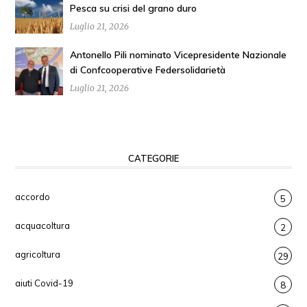
Pesca su crisi del grano duro
Luglio 21, 2026
Antonello Pili nominato Vicepresidente Nazionale
di Confcooperative Federsolidarietà
Luglio 21, 2026
CATEGORIE
accordo
5
acquacoltura
2
agricoltura
29
aiuti Covid-19
8