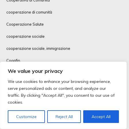
Cooperativa di Comunità
cooperazione di comunità
Cooperazione Salute
cooperazione sociale
cooperazione sociale, immigrazione
Coopfin
We value your privacy
corsi formazione
We use cookies to enhance your browsing experience,
Covid-19
serve personalized ads or content, and analyze our
traffic. By clicking "Accept All", you consent to our use of
Covid-19 vaccino
cookies.
Credito Cooperativo
Customize
Reject All
Accept All
Cultura