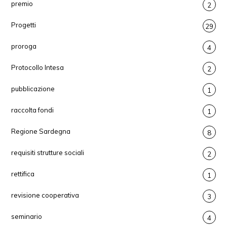
premio
2
Progetti
29
proroga
4
Protocollo Intesa
2
pubblicazione
1
raccolta fondi
1
Regione Sardegna
8
requisiti strutture sociali
2
rettifica
1
revisione cooperativa
3
seminario
4