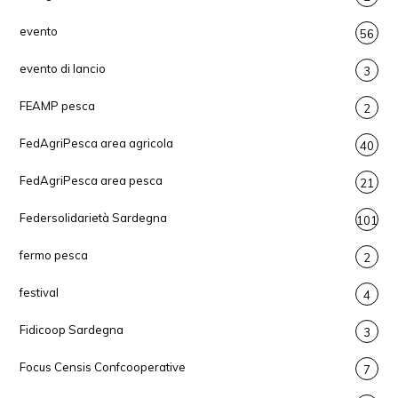
evento
56
evento di lancio
3
FEAMP pesca
2
FedAgriPesca area agricola
40
FedAgriPesca area pesca
21
Federsolidarietà Sardegna
101
fermo pesca
2
festival
4
Fidicoop Sardegna
3
Focus Censis Confcooperative
7