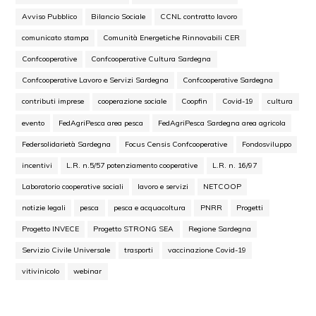
Avviso Pubblico
Bilancio Sociale
CCNL contratto lavoro
comunicato stampa
Comunità Energetiche Rinnovabili CER
Confcooperative
Confcooperative Cultura Sardegna
Confcooperative Lavoro e Servizi Sardegna
Confcooperative Sardegna
contributi imprese
cooperazione sociale
Coopfin
Covid-19
cultura
evento
FedAgriPesca area pesca
FedAgriPesca Sardegna area agricola
Federsolidarietà Sardegna
Focus Censis Confcooperative
Fondosviluppo
incentivi
L.R. n.5/57 potenziamento cooperative
L.R. n. 16/97
Laboratorio cooperative sociali
lavoro e servizi
NETCOOP
notizie legali
pesca
pesca e acquacoltura
PNRR
Progetti
Progetto INVECE
Progetto STRONG SEA
Regione Sardegna
Servizio Civile Universale
trasporti
vaccinazione Covid-19
vitivinicolo
webinar