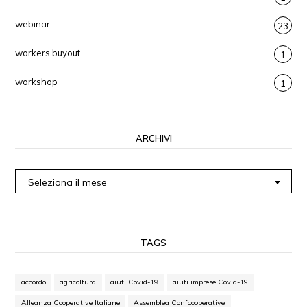
webinar
23
workers buyout
1
workshop
1
ARCHIVI
Archivi
Seleziona il mese
TAGS
accordo
agricoltura
aiuti Covid-19
aiuti imprese Covid-19
Alleanza Cooperative Italiane
Assemblea Confcooperative