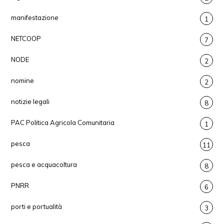
manifestazione
1
NETCOOP
7
NODE
2
nomine
2
notizie legali
8
PAC Politica Agricola Comunitaria
1
pesca
11
pesca e acquacoltura
8
PNRR
6
porti e portualità
3