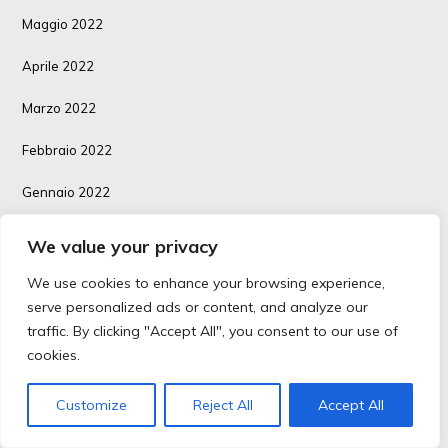
Maggio 2022
Aprile 2022
Marzo 2022
Febbraio 2022
Gennaio 2022
Dicembre 2021
We value your privacy
Novembre 2021
We use cookies to enhance your browsing experience,
serve personalized ads or content, and analyze our
Ottobre 2021
traffic. By clicking "Accept All", you consent to our use of
cookies.
Settembre 2021
Agosto 2021
Customize
Reject All
Accept All
Luglio 2021