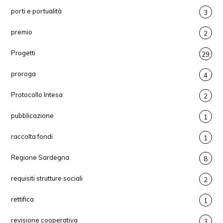
porti e portualità
3
premio
2
Progetti
29
proroga
4
Protocollo Intesa
2
pubblicazione
1
raccolta fondi
1
Regione Sardegna
8
requisiti strutture sociali
2
rettifica
1
revisione cooperativa
3