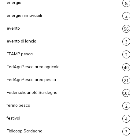
energia
8
energie rinnovabili
2
evento
56
evento di lancio
3
FEAMP pesca
2
FedAgriPesca area agricola
40
FedAgriPesca area pesca
21
Federsolidarietà Sardegna
101
fermo pesca
2
festival
4
Fidicoop Sardegna
3