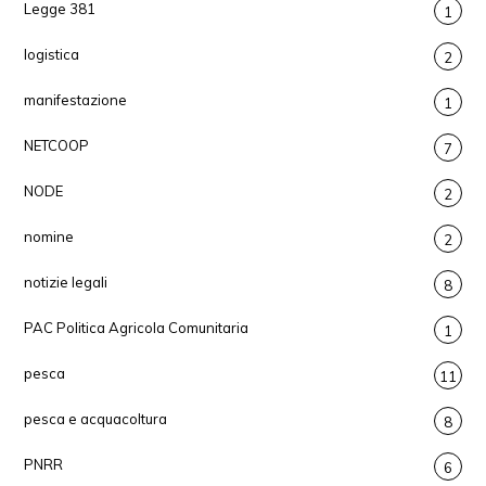
Legge 381
1
logistica
2
manifestazione
1
NETCOOP
7
NODE
2
nomine
2
notizie legali
8
PAC Politica Agricola Comunitaria
1
pesca
11
pesca e acquacoltura
8
PNRR
6