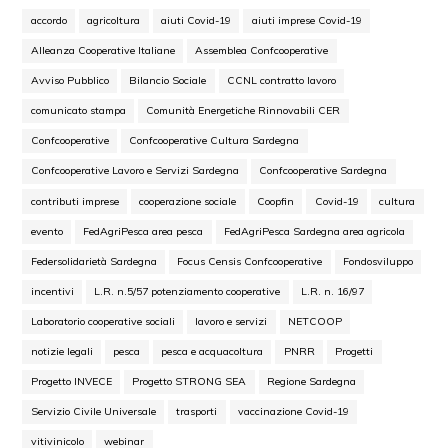
accordo
agricoltura
aiuti Covid-19
aiuti imprese Covid-19
Alleanza Cooperative Italiane
Assemblea Confcooperative
Avviso Pubblico
Bilancio Sociale
CCNL contratto lavoro
comunicato stampa
Comunità Energetiche Rinnovabili CER
Confcooperative
Confcooperative Cultura Sardegna
Confcooperative Lavoro e Servizi Sardegna
Confcooperative Sardegna
contributi imprese
cooperazione sociale
Coopfin
Covid-19
cultura
evento
FedAgriPesca area pesca
FedAgriPesca Sardegna area agricola
Federsolidarietà Sardegna
Focus Censis Confcooperative
Fondosviluppo
incentivi
L.R. n.5/57 potenziamento cooperative
L.R. n. 16/97
Laboratorio cooperative sociali
lavoro e servizi
NETCOOP
notizie legali
pesca
pesca e acquacoltura
PNRR
Progetti
Progetto INVECE
Progetto STRONG SEA
Regione Sardegna
Servizio Civile Universale
trasporti
vaccinazione Covid-19
vitivinicolo
webinar