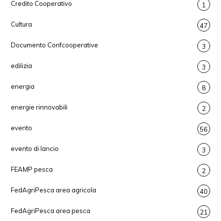
Credito Cooperativo
1
Cultura
47
Documento Confcooperative
3
edilizia
3
energia
8
energie rinnovabili
2
evento
56
evento di lancio
3
FEAMP pesca
2
FedAgriPesca area agricola
40
FedAgriPesca area pesca
21