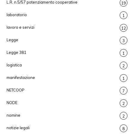
L.R. n.5/57 potenziamento cooperative
19
laboratorio
1
lavoro e servizi
12
Legge
3
Legge 381
1
logistica
2
manifestazione
1
NETCOOP
7
NODE
2
nomine
2
notizie legali
8