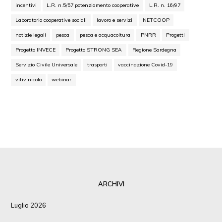
incentivi
L.R. n.5/57 potenziamento cooperative
L.R. n. 16/97
Laboratorio cooperative sociali
lavoro e servizi
NETCOOP
notizie legali
pesca
pesca e acquacoltura
PNRR
Progetti
Progetto INVECE
Progetto STRONG SEA
Regione Sardegna
Servizio Civile Universale
trasporti
vaccinazione Covid-19
vitivinicolo
webinar
ARCHIVI
Luglio 2026