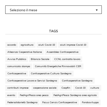
Archivi
Seleziona il mese
TAGS
accordo
agricoltura
aiuti Covid-19
aiuti imprese Covid-19
Alleanza Cooperative Italiane
Assemblea Confcooperative
Avviso Pubblico
Bilancio Sociale
CCNL contratto lavoro
comunicato stampa
Comunità Energetiche Rinnovabili CER
Confcooperative
Confcooperative Cultura Sardegna
Confcooperative Lavoro e Servizi Sardegna
Confcooperative Sardegna
contributi imprese
cooperazione sociale
Coopfin
Covid-19
cultura
evento
FedAgriPesca area pesca
FedAgriPesca Sardegna area agricola
Federsolidarietà Sardegna
Focus Censis Confcooperative
Fondosviluppo