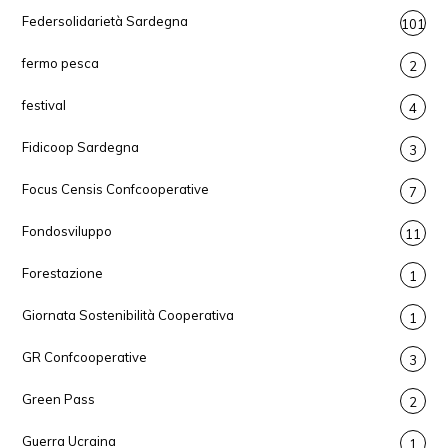
Federsolidarietà Sardegna
101
fermo pesca
2
festival
4
Fidicoop Sardegna
3
Focus Censis Confcooperative
7
Fondosviluppo
11
Forestazione
1
Giornata Sostenibilità Cooperativa
1
GR Confcooperative
3
Green Pass
2
Guerra Ucraina
1