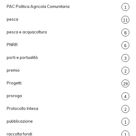
PAC Politica Agricola Comunitaria
1
pesca
11
pesca e acquacoltura
8
PNRR
6
porti e portualità
3
premio
2
Progetti
29
proroga
4
Protocollo Intesa
2
pubblicazione
1
raccolta fondi
1