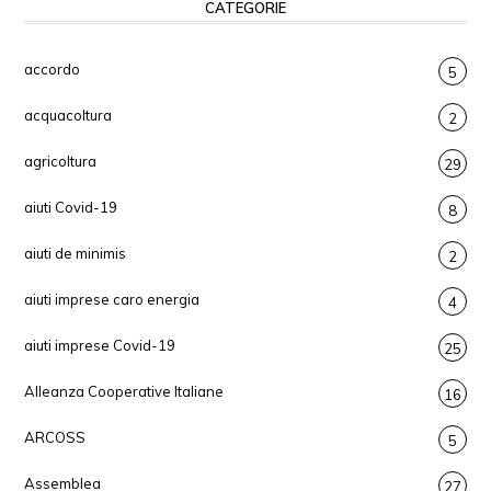
CATEGORIE
accordo
5
acquacoltura
2
agricoltura
29
aiuti Covid-19
8
aiuti de minimis
2
aiuti imprese caro energia
4
aiuti imprese Covid-19
25
Alleanza Cooperative Italiane
16
ARCOSS
5
Assemblea
27