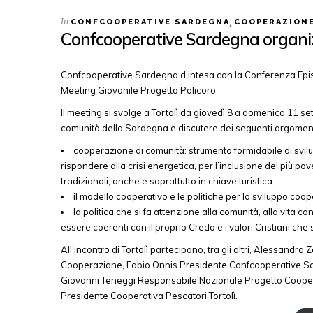
In
,
CONFCOOPERATIVE SARDEGNA
COOPERAZIONE
Confcooperative Sardegna organizz
Confcooperative Sardegna d’intesa con la Conferenza Episc
Meeting Giovanile Progetto Policoro
Il meeting si svolge a Tortolì da giovedì 8 a domenica 11 sett
comunità della Sardegna e discutere dei seguenti argoment
cooperazione di comunità: strumento formidabile di svil
rispondere alla crisi energetica, per l’inclusione dei più pov
tradizionali, anche e soprattutto in chiave turistica
il modello cooperativo e le politiche per lo sviluppo cooper
la politica che si fa attenzione alla comunità, alla vita c
essere coerenti con il proprio Credo e i valori Cristiani ch
All’incontro di Tortolì partecipano, tra gli altri, Alessa
Cooperazione, Fabio Onnis Presidente Confcooperative S
Giovanni Teneggi Responsabile Nazionale Progetto Cooper
Presidente Cooperativa Pescatori Tortolì.