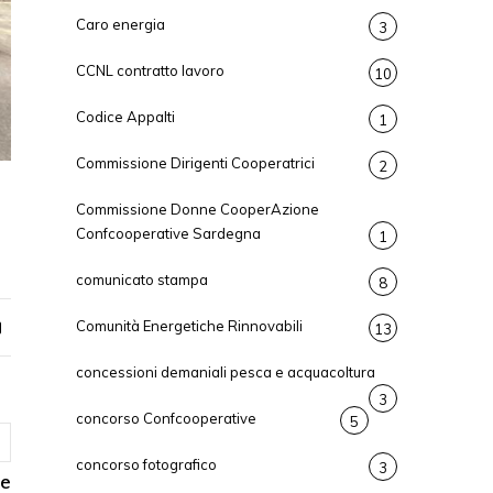
Caro energia
3
CCNL contratto lavoro
10
Codice Appalti
1
Commissione Dirigenti Cooperatrici
2
Commissione Donne CooperAzione
Confcooperative Sardegna
1
comunicato stampa
8
Comunità Energetiche Rinnovabili
13
concessioni demaniali pesca e acquacoltura
3
concorso Confcooperative
5
concorso fotografico
3
le