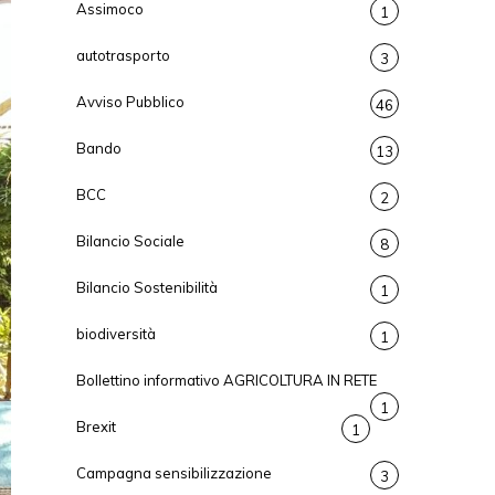
Assimoco
1
autotrasporto
3
Avviso Pubblico
46
Bando
13
BCC
2
Bilancio Sociale
8
Bilancio Sostenibilità
1
biodiversità
1
Bollettino informativo AGRICOLTURA IN RETE
1
Brexit
1
Campagna sensibilizzazione
3