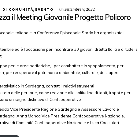
,
On
Settembre 9, 2022
 DI COMUNITÀ
EVENTO
a il Meeting Giovanile Progetto Policoro
opale Italiana e la Conferenza Episcopale Sarda ha organizzato il
embre ed è l’occasione per incontrare 30 giovani di tutta Italia e di tutte l
i:
uppo per le aree periferiche, per combattere lo spopolamento, per
eri, per recuperare il patrimonio ambientale, culturale, dei saperi
ativistico in Sardegna, con tutti i relativi strumenti
oncreta delle persone, come reazione alla solitudine di tanti, troppi e per
e sono un segno distintivo di Confcooperative
ndra Zedda Vice Presidente Regione Sardegna e Assessore Lavoro e
ardegna, Anna Manca Vice Presidente Confcooperative Nazionale,
ative di Comunità Confcooperative Nazionale e Luca Cacciatori