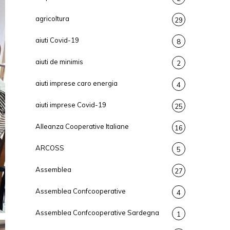
agricoltura
29
aiuti Covid-19
8
aiuti de minimis
2
aiuti imprese caro energia
4
aiuti imprese Covid-19
25
Alleanza Cooperative Italiane
16
ARCOSS
5
Assemblea
27
Assemblea Confcooperative
4
Assemblea Confcooperative Sardegna
1