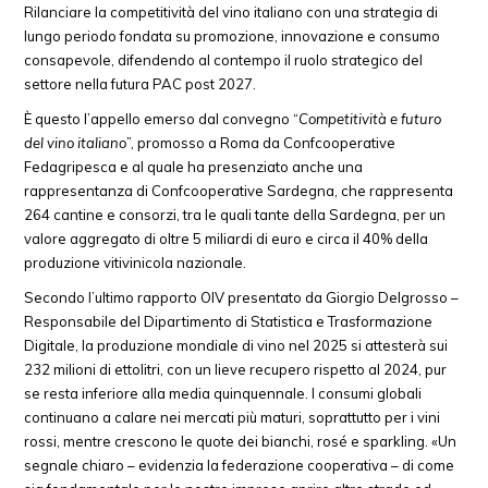
Rilanciare la competitività del vino italiano con una strategia di
lungo periodo fondata su promozione, innovazione e consumo
consapevole, difendendo al contempo il ruolo strategico del
settore nella futura PAC post 2027.
È questo l’appello emerso dal convegno “
Competitività e futuro
del vino italiano
”, promosso a Roma da Confcooperative
Fedagripesca e al quale ha presenziato anche una
rappresentanza di Confcooperative Sardegna, che rappresenta
264 cantine e consorzi, tra le quali tante della Sardegna, per un
valore aggregato di oltre 5 miliardi di euro e circa il 40% della
produzione vitivinicola nazionale.
Secondo l’ultimo rapporto OIV presentato da Giorgio Delgrosso –
Responsabile del Dipartimento di Statistica e Trasformazione
Digitale, la produzione mondiale di vino nel 2025 si attesterà sui
232 milioni di ettolitri, con un lieve recupero rispetto al 2024, pur
se resta inferiore alla media quinquennale. I consumi globali
continuano a calare nei mercati più maturi, soprattutto per i vini
rossi, mentre crescono le quote dei bianchi, rosé e sparkling. «Un
segnale chiaro – evidenzia la federazione cooperativa – di come