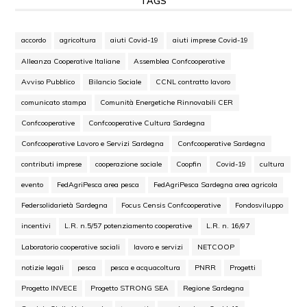
TAGS
accordo
agricoltura
aiuti Covid-19
aiuti imprese Covid-19
Alleanza Cooperative Italiane
Assemblea Confcooperative
Avviso Pubblico
Bilancio Sociale
CCNL contratto lavoro
comunicato stampa
Comunità Energetiche Rinnovabili CER
Confcooperative
Confcooperative Cultura Sardegna
Confcooperative Lavoro e Servizi Sardegna
Confcooperative Sardegna
contributi imprese
cooperazione sociale
Coopfin
Covid-19
cultura
evento
FedAgriPesca area pesca
FedAgriPesca Sardegna area agricola
Federsolidarietà Sardegna
Focus Censis Confcooperative
Fondosviluppo
incentivi
L.R. n.5/57 potenziamento cooperative
L.R. n. 16/97
Laboratorio cooperative sociali
lavoro e servizi
NETCOOP
notizie legali
pesca
pesca e acquacoltura
PNRR
Progetti
Progetto INVECE
Progetto STRONG SEA
Regione Sardegna