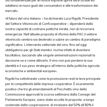
sia fondamentale per le nostre imprese aprire altre strade ed
adattarsi ai nuovi gusti dei consumatori e alle trasformazioni dei
mercati».
«Il futuro del vino italiano – ha dichiarato Luca Rigotti, Presidente
del Settore Vitivinicolo di Confcooperative – dipenderà dalla
nostra capacità di costruire politiche mirate, non di rincorrere
emergenze. Nell’attuale proposta di riforma della PAC il settore
vitivinicolo sembra sia destinato a subire un cambio di paradigma
significativo. L’intervento settoriale del vino, fino ad oggi
obbligatorio per gli Stati membri, rischia infatti di diventare
facoltativo, lasciando alle singole amministrazioni nazionali la
decisione se e come attivarlo. Il vino non può perdere la sua
identità e il suo peso strategico all’interno delle politiche agricole,
economiche e ambientali europee».
Rigotti ha sottolineato come la promozione resti la leva principale
per la competitività delle imprese cooperative. È sicuramente
positivo che tra gli emendamenti al Pacchetto vino della
Commissione approvati la scorsa settimana dalla Comagri del
Parlamento Europeo, siano state accolte le proposte, a lungo
sostenute dalla cooperazione, di innalzare dal 50% all’80% il