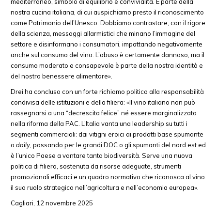
mediterraneo, simbolo di equilibrio e convivialità. È parte della
nostra cucina italiana, di cui auspichiamo presto il riconoscimento
come Patrimonio dell’Unesco. Dobbiamo contrastare, con il rigore
della scienza, messaggi allarmistici che minano l’immagine del
settore e disinformano i consumatori, impattando negativamente
anche sul consumo del vino. L’abuso è certamente dannoso, ma il
consumo moderato e consapevole è parte della nostra identità e
del nostro benessere alimentare».
Drei ha concluso con un forte richiamo politico alla responsabilità
condivisa delle istituzioni e della filiera: «Il vino italiano non può
rassegnarsi a una “decrescita felice” né essere marginalizzato
nella riforma della PAC. L’Italia vanta una leadership su tutti i
segmenti commerciali: dai vitigni eroici ai prodotti base spumante
o
daily
, passando per le grandi DOC o gli spumanti del nord est ed
è l’unico Paese a vantare tanta biodiversità. Serve una nuova
politica di filiera, sostenuta da risorse adeguate, strumenti
promozionali efficaci e un quadro normativo che riconosca al vino
il suo ruolo strategico nell’agricoltura e nell’economia europea».
Cagliari, 12 novembre 2025