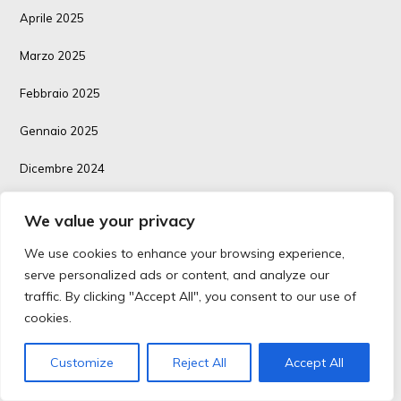
Aprile 2025
Marzo 2025
Febbraio 2025
Gennaio 2025
Dicembre 2024
Novembre 2024
We value your privacy
Ottobre 2024
We use cookies to enhance your browsing experience,
serve personalized ads or content, and analyze our
Settembre 2024
traffic. By clicking "Accept All", you consent to our use of
cookies.
Luglio 2024
Giugno 2024
Customize
Reject All
Accept All
Maggio 2024