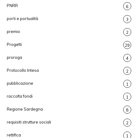
PNRR
6
porti e portualità
3
premio
2
Progetti
29
proroga
4
Protocollo Intesa
2
pubblicazione
1
raccolta fondi
1
Regione Sardegna
8
requisiti strutture sociali
2
rettifica
1