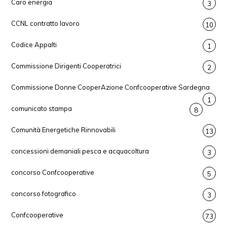
Caro energia
3
CCNL contratto lavoro
10
Codice Appalti
1
Commissione Dirigenti Cooperatrici
2
Commissione Donne CooperAzione Confcooperative Sardegna
1
comunicato stampa
8
Comunità Energetiche Rinnovabili
13
concessioni demaniali pesca e acquacoltura
3
concorso Confcooperative
5
concorso fotografico
3
Confcooperative
73