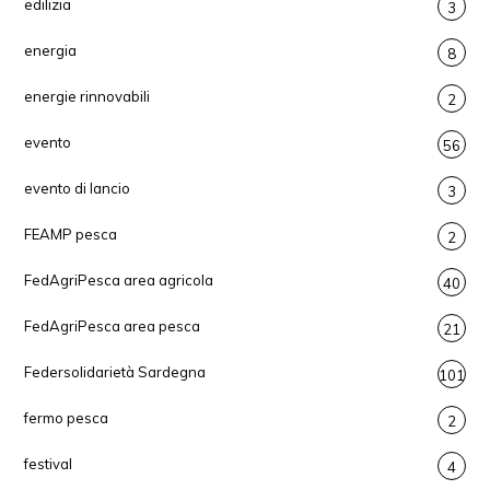
edilizia
3
energia
8
energie rinnovabili
2
evento
56
evento di lancio
3
FEAMP pesca
2
FedAgriPesca area agricola
40
FedAgriPesca area pesca
21
Federsolidarietà Sardegna
101
fermo pesca
2
festival
4