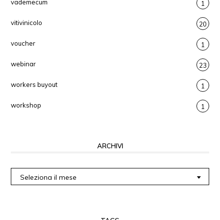
vademecum
1
vitivinicolo
20
voucher
1
webinar
23
workers buyout
1
workshop
1
ARCHIVI
Archivi
Seleziona il mese