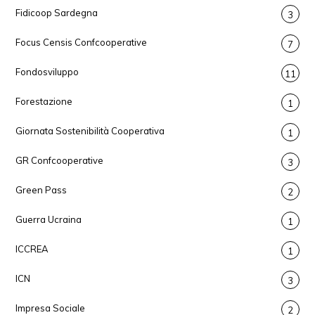
Fidicoop Sardegna
3
Focus Censis Confcooperative
7
Fondosviluppo
11
Forestazione
1
Giornata Sostenibilità Cooperativa
1
GR Confcooperative
3
Green Pass
2
Guerra Ucraina
1
ICCREA
1
ICN
3
Impresa Sociale
2