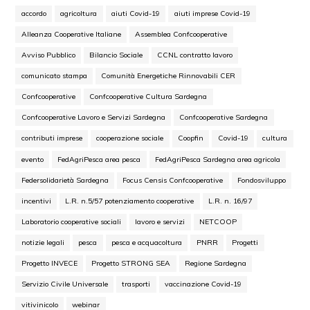
accordo
agricoltura
aiuti Covid-19
aiuti imprese Covid-19
Alleanza Cooperative Italiane
Assemblea Confcooperative
Avviso Pubblico
Bilancio Sociale
CCNL contratto lavoro
comunicato stampa
Comunità Energetiche Rinnovabili CER
Confcooperative
Confcooperative Cultura Sardegna
Confcooperative Lavoro e Servizi Sardegna
Confcooperative Sardegna
contributi imprese
cooperazione sociale
Coopfin
Covid-19
cultura
evento
FedAgriPesca area pesca
FedAgriPesca Sardegna area agricola
Federsolidarietà Sardegna
Focus Censis Confcooperative
Fondosviluppo
incentivi
L.R. n.5/57 potenziamento cooperative
L.R. n. 16/97
Laboratorio cooperative sociali
lavoro e servizi
NETCOOP
notizie legali
pesca
pesca e acquacoltura
PNRR
Progetti
Progetto INVECE
Progetto STRONG SEA
Regione Sardegna
Servizio Civile Universale
trasporti
vaccinazione Covid-19
vitivinicolo
webinar