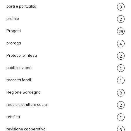
porti e portualità
3
premio
2
Progetti
29
proroga
4
Protocollo Intesa
2
pubblicazione
1
raccolta fondi
1
Regione Sardegna
8
requisiti strutture sociali
2
rettifica
1
revisione cooperativa
3