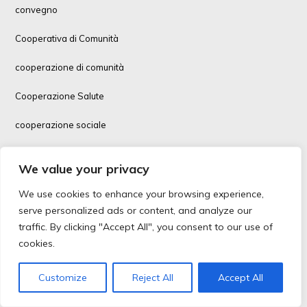
convegno
Cooperativa di Comunità
cooperazione di comunità
Cooperazione Salute
cooperazione sociale
cooperazione sociale, immigrazione
We value your privacy
Coopfin
We use cookies to enhance your browsing experience,
serve personalized ads or content, and analyze our
corsi formazione
traffic. By clicking "Accept All", you consent to our use of
Covid-19
cookies.
Covid-19 vaccino
Customize
Reject All
Accept All
Credito Cooperativo