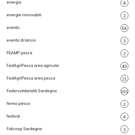
energia
8
energie rinnovabili
2
evento
56
evento di lancio
3
FEAMP pesca
2
FedAgriPesca area agricola
40
FedAgriPesca area pesca
21
Federsolidarietà Sardegna
101
fermo pesca
2
festival
4
Fidicoop Sardegna
3