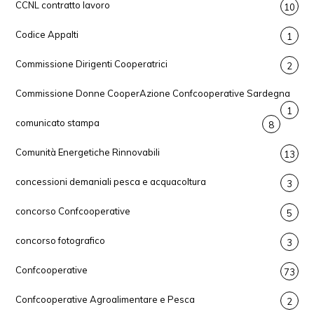
CCNL contratto lavoro
10
Codice Appalti
1
Commissione Dirigenti Cooperatrici
2
Commissione Donne CooperAzione Confcooperative Sardegna
1
comunicato stampa
8
Comunità Energetiche Rinnovabili
13
concessioni demaniali pesca e acquacoltura
3
concorso Confcooperative
5
concorso fotografico
3
Confcooperative
73
Confcooperative Agroalimentare e Pesca
2