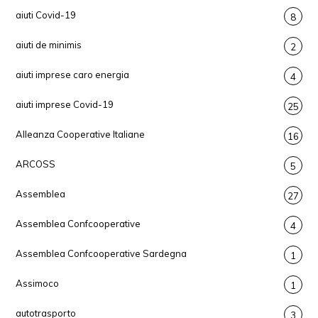
aiuti Covid-19
8
aiuti de minimis
2
aiuti imprese caro energia
4
aiuti imprese Covid-19
25
Alleanza Cooperative Italiane
16
ARCOSS
5
Assemblea
27
Assemblea Confcooperative
4
Assemblea Confcooperative Sardegna
1
Assimoco
1
autotrasporto
3