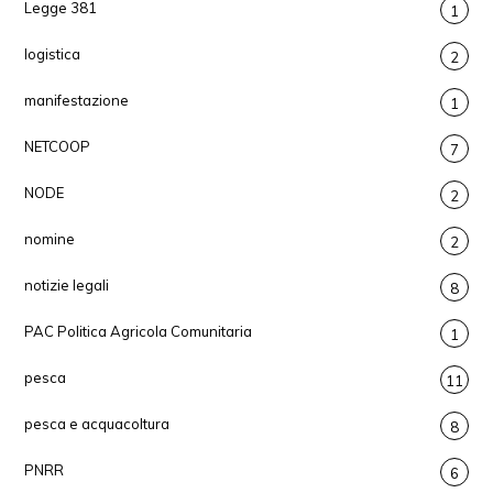
Legge 381
1
logistica
2
manifestazione
1
NETCOOP
7
NODE
2
nomine
2
notizie legali
8
PAC Politica Agricola Comunitaria
1
pesca
11
pesca e acquacoltura
8
PNRR
6