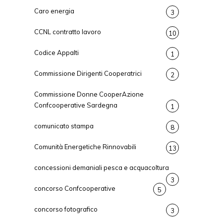
Caro energia
3
CCNL contratto lavoro
10
Codice Appalti
1
Commissione Dirigenti Cooperatrici
2
Commissione Donne CooperAzione
Confcooperative Sardegna
1
comunicato stampa
8
Comunità Energetiche Rinnovabili
13
concessioni demaniali pesca e acquacoltura
3
concorso Confcooperative
5
concorso fotografico
3