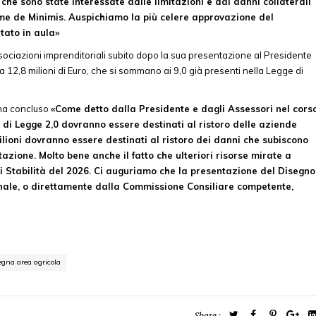
che sono state interessate dalle limitazioni e dai danni collaterali
gime de Minimis. Auspichiamo la più celere approvazione del
tato in aula»
sociazioni imprenditoriali subito dopo la sua presentazione al Presidente
 12,8 milioni di Euro, che si sommano ai 9,0 già presenti nella Legge di
ha concluso
«Come detto dalla Presidente e dagli Assessori nel cors
o di Legge 2,0 dovranno essere destinati al ristoro delle aziende
lioni dovranno essere destinati al ristoro dei danni che subiscono
ione. Molto bene anche il fatto che ulteriori risorse mirate a
i Stabilità del 2026. Ci auguriamo che la presentazione del Disegno
onale, o direttamente dalla Commissione Consiliare competente,
gna area agricola
Share :