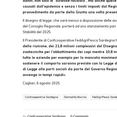
danni, non solo le “aziende-focolaio”, ma anche quelle 
causati dall’epidemia e senza i limiti imposti dal Re
provvedimento da parte della Giunta una volta presen
Il disegno di legge, che sarà messo a disposizione delle as
del Consiglio Regionale, porterà ad uno stanziamento pari a
Stabilità del 2025.
Il Presidente di Confcooperative FedAgriPesca Sardegna 
della riunione, dei 21,8 milioni complessivi del Disegn
zootecniche per l’abbattimento dei capi mentre 10,8 mi
tutte le aziende per esempio per la mancata movimentaz
sostenere il comparto saranno previste con la Legge d
di Legge alle parti sociali da parte del Governo Regi
avvenga in tempi rapidi»
Cagliari, 6 agosto 2025
Confcooperative Sardegna
Dermatite Bovina
FedAgriPesca Sarde
By
Confcooperative Sardegna
0 Comments