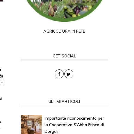
AGRICOLTURA IN RETE
GET SOCIAL
i
à)
RE
pi
ULTIMI ARTICOLI
Importante riconoscimento per
a
la Cooperativa S’Abba Frisca di
o
Dorgali