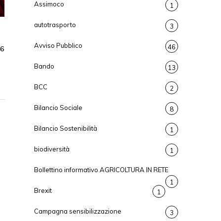
Assimoco
1
autotrasporto
3
Avviso Pubblico
46
26
Bando
13
BCC
2
Bilancio Sociale
8
Bilancio Sostenibilità
1
biodiversità
1
Bollettino informativo AGRICOLTURA IN RETE
1
Brexit
1
Campagna sensibilizzazione
3