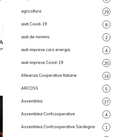
agricoltura
29
aiuti Covid-19
8
aiuti de minimis
2
A
”
aiuti imprese caro energia
4
aiuti imprese Covid-19
25
Alleanza Cooperative Italiane
16
ARCOSS
5
Assemblea
27
Assemblea Confcooperative
4
Assemblea Confcooperative Sardegna
1