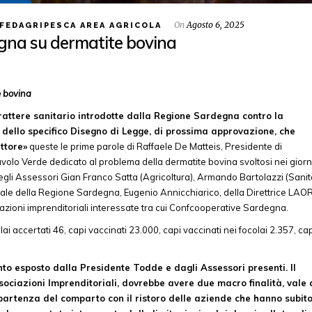
On
Agosto 6, 2025
FEDAGRIPESCA AREA AGRICOLA
gna su dermatite bovina
e bovina
rattere sanitario introdotte dalla Regione Sardegna contro la
dello specifico Disegno di Legge, di prossima approvazione, che
ttore»
queste le prime parole di Raffaele De Matteis, Presidente di
lo Verde dedicato al problema della dermatite bovina svoltosi nei giorn
gli Assessori Gian Franco Satta (Agricoltura), Armando Bartolazzi (Sanit
ale della Regione Sardegna, Eugenio Annicchiarico, della Direttrice LAO
azioni imprenditoriali interessate tra cui Confcooperative Sardegna.
ai accertati 46, capi vaccinati 23.000, capi vaccinati nei focolai 2.357, ca
o esposto dalla Presidente Todde e dagli Assessori presenti. Il
sociazioni Imprenditoriali, dovrebbe avere due macro finalità, vale 
ripartenza del comparto con il ristoro delle aziende che hanno subit