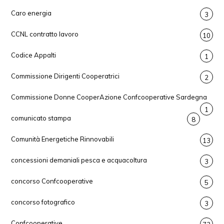
Caro energia
3
CCNL contratto lavoro
10
Codice Appalti
1
Commissione Dirigenti Cooperatrici
2
Commissione Donne CooperAzione Confcooperative Sardegna
1
comunicato stampa
8
Comunità Energetiche Rinnovabili
13
concessioni demaniali pesca e acquacoltura
3
concorso Confcooperative
5
concorso fotografico
3
Confcooperative