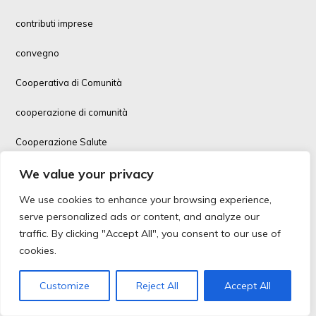
contributi imprese
convegno
Cooperativa di Comunità
cooperazione di comunità
Cooperazione Salute
We value your privacy
cooperazione sociale
We use cookies to enhance your browsing experience,
cooperazione sociale, immigrazione
serve personalized ads or content, and analyze our
Coopfin
traffic. By clicking "Accept All", you consent to our use of
cookies.
corsi formazione
Customize
Reject All
Accept All
Covid-19