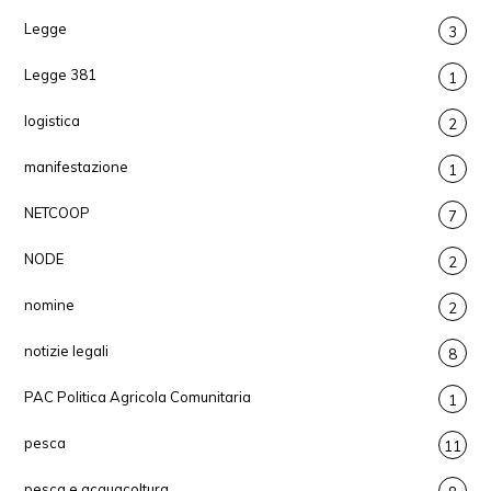
Legge
3
Legge 381
1
logistica
2
manifestazione
1
NETCOOP
7
NODE
2
nomine
2
notizie legali
8
PAC Politica Agricola Comunitaria
1
pesca
11
pesca e acquacoltura