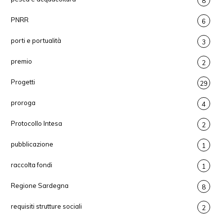
8
PNRR
6
porti e portualità
3
premio
2
Progetti
29
proroga
4
Protocollo Intesa
2
pubblicazione
1
raccolta fondi
1
Regione Sardegna
8
requisiti strutture sociali
2