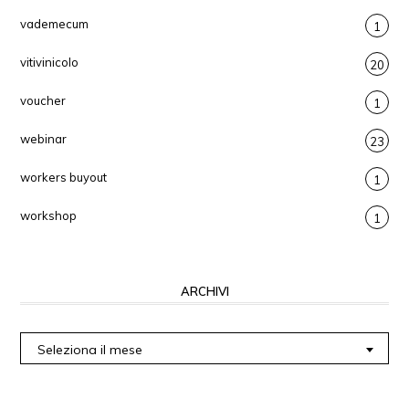
vademecum
1
vitivinicolo
20
voucher
1
webinar
23
workers buyout
1
workshop
1
ARCHIVI
Archivi
Seleziona il mese