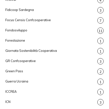
4
Fidicoop Sardegna
3
Focus Censis Confcooperative
7
Fondosviluppo
11
Forestazione
1
Giornata Sostenibilità Cooperativa
1
GR Confcooperative
3
Green Pass
2
Guerra Ucraina
1
ICCREA
1
ICN
3