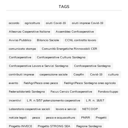
TAGS
accordo
agricoltura
aiuti Covid-19
aiuti imprese Covid-19
Alleanza Cooperative Italiane
Assemblea Confcooperative
Avviso Pubblico
Bilancio Sociale
CCNL contratto lavoro
comunicato stampa
Comunità Energetiche Rinnovabili CER
Confcooperative
Confcooperative Cultura Sardegna
Confcooperative Lavoro e Servizi Sardegna
Confcooperative Sardegna
contributi imprese
cooperazione sociale
Coopfin
Covid-19
cultura
evento
FedAgriPesca area pesca
FedAgriPesca Sardegna area agricola
Federsolidarietà Sardegna
Focus Censis Confcooperative
Fondosviluppo
incentivi
L.R. n.5/57 potenziamento cooperative
L.R. n. 16/97
Laboratorio cooperative sociali
lavoro e servizi
NETCOOP
notizie legali
pesca
pesca e acquacoltura
PNRR
Progetti
Progetto INVECE
Progetto STRONG SEA
Regione Sardegna