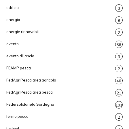
edilizia
3
energia
8
energie rinnovabili
2
evento
56
evento di lancio
3
FEAMP pesca
2
FedAgriPesca area agricola
40
FedAgriPesca area pesca
21
Federsolidarietà Sardegna
101
fermo pesca
2
festival