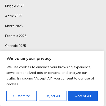
Maggio 2025
Aprile 2025
Marzo 2025
Febbraio 2025
Gennaio 2025
Dicembre 2024
We value your privacy
Novembre 2024
We use cookies to enhance your browsing experience,
serve personalized ads or content, and analyze our
Ottobre 2024
traffic. By clicking "Accept All", you consent to our use of
cookies.
Settembre 2024
Luglio 2024
Customize
Reject All
Accept All
Giugno 2024