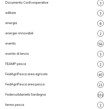
Documento Confcooperative
3
edilizia
3
energia
8
energie rinnovabili
2
evento
56
evento di lancio
3
FEAMP pesca
2
FedAgriPesca area agricola
40
FedAgriPesca area pesca
21
Federsolidarietà Sardegna
101
fermo pesca
2