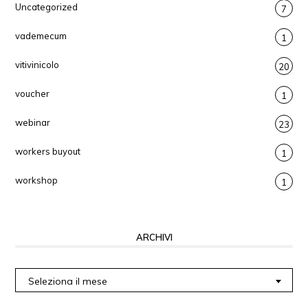
Uncategorized
7
vademecum
1
vitivinicolo
20
voucher
1
webinar
23
workers buyout
1
workshop
1
ARCHIVI
Archivi
Seleziona il mese