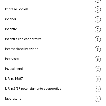
Impresa Sociale
2
incendi
1
incentivi
7
incontro con cooperative
3
Internazionalizzazione
6
intervista
8
investimenti
2
L.R. n. 16/97
6
L.R. n.5/57 potenziamento cooperative
19
laboratorio
1