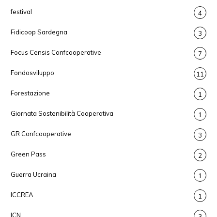
festival
4
Fidicoop Sardegna
3
Focus Censis Confcooperative
7
Fondosviluppo
11
Forestazione
1
Giornata Sostenibilità Cooperativa
1
GR Confcooperative
3
Green Pass
2
Guerra Ucraina
1
ICCREA
1
ICN
3