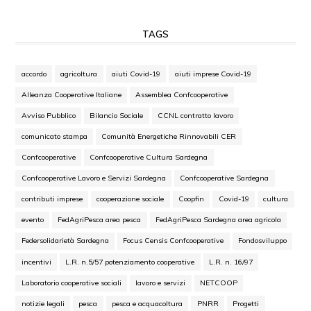
TAGS
accordo
agricoltura
aiuti Covid-19
aiuti imprese Covid-19
Alleanza Cooperative Italiane
Assemblea Confcooperative
Avviso Pubblico
Bilancio Sociale
CCNL contratto lavoro
comunicato stampa
Comunità Energetiche Rinnovabili CER
Confcooperative
Confcooperative Cultura Sardegna
Confcooperative Lavoro e Servizi Sardegna
Confcooperative Sardegna
contributi imprese
cooperazione sociale
Coopfin
Covid-19
cultura
evento
FedAgriPesca area pesca
FedAgriPesca Sardegna area agricola
Federsolidarietà Sardegna
Focus Censis Confcooperative
Fondosviluppo
incentivi
L.R. n.5/57 potenziamento cooperative
L.R. n. 16/97
Laboratorio cooperative sociali
lavoro e servizi
NETCOOP
notizie legali
pesca
pesca e acquacoltura
PNRR
Progetti