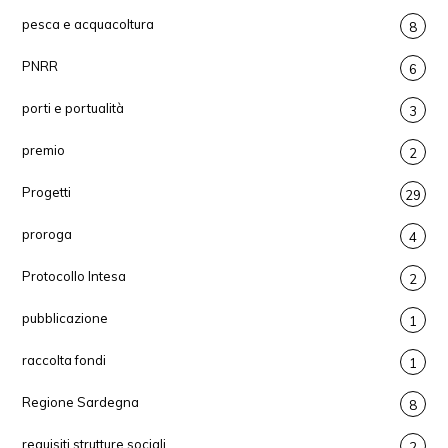
pesca e acquacoltura
8
PNRR
6
porti e portualità
3
premio
2
Progetti
29
proroga
4
Protocollo Intesa
2
pubblicazione
1
raccolta fondi
1
Regione Sardegna
8
requisiti strutture sociali
2