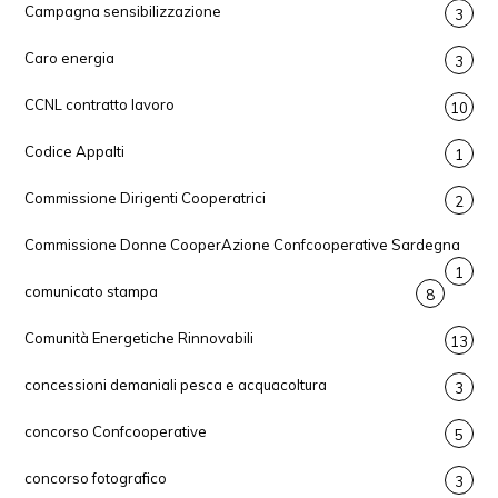
Campagna sensibilizzazione
3
Caro energia
3
CCNL contratto lavoro
10
Codice Appalti
1
Commissione Dirigenti Cooperatrici
2
Commissione Donne CooperAzione Confcooperative Sardegna
1
comunicato stampa
8
Comunità Energetiche Rinnovabili
13
concessioni demaniali pesca e acquacoltura
3
concorso Confcooperative
5
concorso fotografico
3