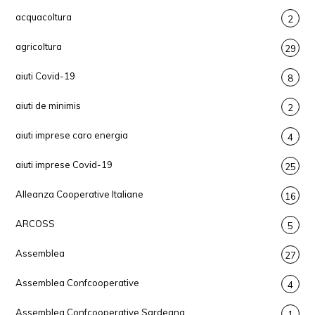
acquacoltura
2
agricoltura
29
aiuti Covid-19
8
aiuti de minimis
2
aiuti imprese caro energia
4
aiuti imprese Covid-19
25
Alleanza Cooperative Italiane
16
ARCOSS
5
Assemblea
27
Assemblea Confcooperative
4
Assemblea Confcooperative Sardegna
1