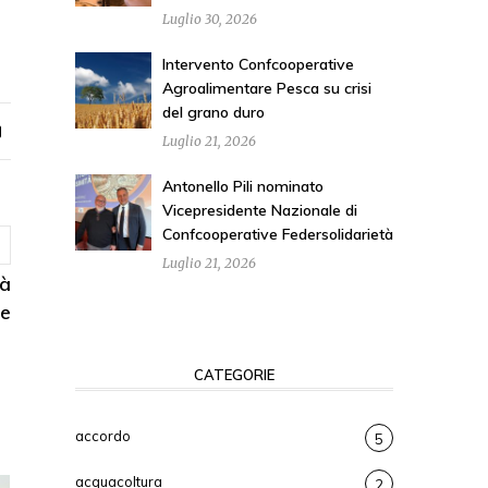
Luglio 30, 2026
Intervento Confcooperative
Agroalimentare Pesca su crisi
del grano duro
Luglio 21, 2026
Antonello Pili nominato
Vicepresidente Nazionale di
Confcooperative Federsolidarietà
Luglio 21, 2026
tà
he
CATEGORIE
accordo
5
acquacoltura
2