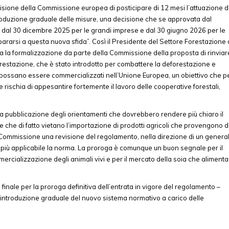
sione della Commissione europea di posticipare di 12 mesi l’attuazione d
roduzione graduale delle misure, una decisione che se approvata dal
 dal 30 dicembre 2025 per le grandi imprese e dal 30 giugno 2026 per le
rarsi a questa nuova sfida”. Così il Presidente del Settore Forestazione 
a formalizzazione da parte della Commissione della proposta di rinviar
orestazione, che è stato introdotto per combattere la deforestazione e
li possano essere commercializzati nell’Unione Europea, un obiettivo che p
rischia di appesantire fortemente il lavoro delle cooperative forestali,
 pubblicazione degli orientamenti che dovrebbero rendere più chiaro il
che di fatto vietano l’importazione di prodotti agricoli che provengono 
a Commissione una revisione del regolamento, nella direzione di un genera
e più applicabile la norma. La proroga è comunque un buon segnale per il
rcializzazione degli animali vivi e per il mercato della soia che alimenta
finale per la proroga definitiva dell’entrata in vigore del regolamento –
ntroduzione graduale del nuovo sistema normativo a carico delle