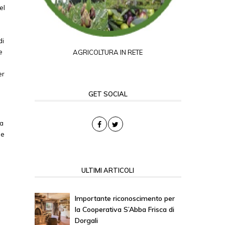
el
di
e
AGRICOLTURA IN RETE
er
GET SOCIAL
da
le
ULTIMI ARTICOLI
Importante riconoscimento per
la Cooperativa S’Abba Frisca di
Dorgali