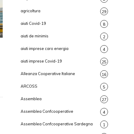
agricoltura
29
aiuti Covid-19
8
aiuti de minimis
2
aiuti imprese caro energia
4
aiuti imprese Covid-19
25
Alleanza Cooperative Italiane
16
ARCOSS
5
Assemblea
27
Assemblea Confcooperative
4
Assemblea Confcooperative Sardegna
1