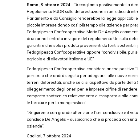
Roma, 3 ottobre 2024
– “Accogliamo positivamente la deci
Regolamento EUDR sulla deforestazione in un’ ottica di int
Parlamento e da Consiglio renderebbe la legge applicabile
piccole imprese dando così più tempo alle aziende per prepa
Fedagripesca Confcooperative Mario De Angelis commenta l
di un anno l’entrata in vigore del regolamento Ue sulla def
garantire che solo i prodotti provenienti da fonti sostenibi
Fedagripesca Confcooperative appare “condivisibile, pur se 
agricole e di allevatori italiane e UE”.
Fedagripesca Confcooperative considera anche positiva “la
percorso che andrà seguito per adeguarsi alle nuove norme 
terreni deforestati, anche se ci si aspettava da parte dell
alleggerimento degli oneri per le imprese al fine di render
comparto zootecnico relativamente al trasporto e alla comme
le forniture per la mangimistica”.
“Seguiremo con grande attenzione l’iter conclusivo e il voto 
conclude De Angelis – auspicando che si proceda con una i
aziende”.
Cagliari, 7 ottobre 2024