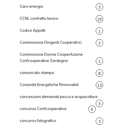
Caro energia
3
CCNL contratto lavoro
10
Codice Appalti
1
Commissione Dirigenti Cooperatrici
2
Commissione Donne CooperAzione
Confcooperative Sardegna
1
comunicato stampa
8
Comunità Energetiche Rinnovabili
13
concessioni demaniali pesca e acquacoltura
3
concorso Confcooperative
5
concorso fotografico
3