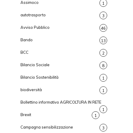
Assimoco
1
autotrasporto
3
Avviso Pubblico
46
Bando
13
BCC
2
Bilancio Sociale
8
Bilancio Sostenibilità
1
biodiversità
1
Bollettino informativo AGRICOLTURA IN RETE
1
Brexit
1
Campagna sensibilizzazione
3