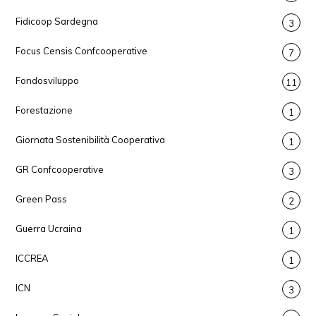
Fidicoop Sardegna
3
Focus Censis Confcooperative
7
Fondosviluppo
11
Forestazione
1
Giornata Sostenibilità Cooperativa
1
GR Confcooperative
3
Green Pass
2
Guerra Ucraina
1
ICCREA
1
ICN
3