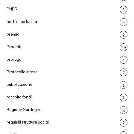
PNRR
6
porti e portualità
3
premio
2
Progetti
29
proroga
4
Protocollo Intesa
2
pubblicazione
1
raccolta fondi
1
Regione Sardegna
8
requisiti strutture sociali
2