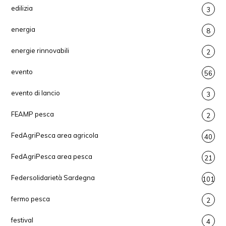
edilizia
3
energia
8
energie rinnovabili
2
evento
56
evento di lancio
3
FEAMP pesca
2
FedAgriPesca area agricola
40
FedAgriPesca area pesca
21
Federsolidarietà Sardegna
101
fermo pesca
2
festival
4