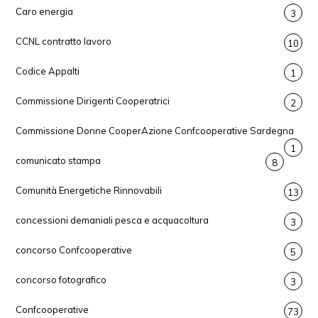
Caro energia
3
CCNL contratto lavoro
10
Codice Appalti
1
Commissione Dirigenti Cooperatrici
2
Commissione Donne CooperAzione Confcooperative Sardegna
1
comunicato stampa
8
Comunità Energetiche Rinnovabili
13
concessioni demaniali pesca e acquacoltura
3
concorso Confcooperative
5
concorso fotografico
3
Confcooperative
73