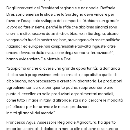
Dagli interventi dei Presidenti regionale e nazionale, Raffaele
Drei, sono emerse le sfide che la Sardegna deve vincere per
favorire l’auspicato sviluppo del comparto:
“Abbiamo un grande
lavoro da fare insieme, perché le sfide che abbiamo dinanzi sono
enormi: molte nascono da limiti che abbiamo in Sardegna; alcune
vengono da fuori la nostra regione, provengono da scelte politiche
nazionali ed europee non comprensibili e talvolta ingiuste; altre
ancora derivano dalla evoluzione degli scenari internazionali”
,
hanno evidenziato De Matteis e Drei.
“Sappiamo anche di avere una grande opportunità: la domanda
di cibo sarà progressivamente in crescita, soprattutto quella di
cibo buono, non processato o creato in laboratorio. Le produzioni
agroalimentari sarde, per quanto poche, rappresentano una
punta di eccellenza nelle produzioni agroalimentari mondiali,
come tutto il made in Italy, d’altronde; sta a noi cercare le modalità
più efficaci per far arrivare le nostre produzioni
in tutti gli angoli del mondo”.
Francesco Agus, Assessore Regionale Agricoltura, ha aperto
importanti spiragli di dialogo in merito alle politiche di sostegno