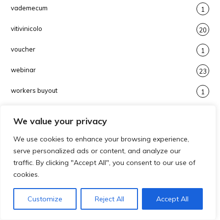
vademecum
1
vitivinicolo
20
voucher
1
webinar
23
workers buyout
1
workshop
1
We value your privacy
We use cookies to enhance your browsing experience,
serve personalized ads or content, and analyze our
ARCHIVI
traffic. By clicking "Accept All", you consent to our use of
cookies.
Archivi
Seleziona il mese
Customize
Reject All
Accept All