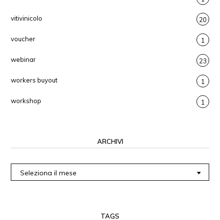
vitivinicolo
20
voucher
1
webinar
23
workers buyout
1
workshop
1
ARCHIVI
Archivi
Seleziona il mese
TAGS