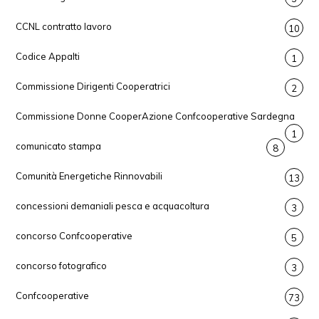
CCNL contratto lavoro
10
Codice Appalti
1
Commissione Dirigenti Cooperatrici
2
Commissione Donne CooperAzione Confcooperative Sardegna
1
comunicato stampa
8
Comunità Energetiche Rinnovabili
13
concessioni demaniali pesca e acquacoltura
3
concorso Confcooperative
5
concorso fotografico
3
Confcooperative
73