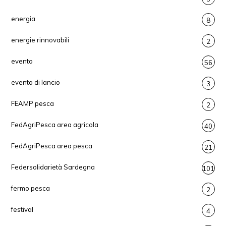
energia
8
energie rinnovabili
2
evento
56
evento di lancio
3
FEAMP pesca
2
FedAgriPesca area agricola
40
FedAgriPesca area pesca
21
Federsolidarietà Sardegna
101
fermo pesca
2
festival
4