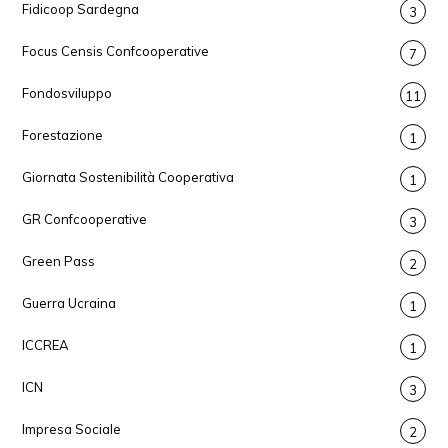
Fidicoop Sardegna
3
Focus Censis Confcooperative
7
Fondosviluppo
11
Forestazione
1
Giornata Sostenibilità Cooperativa
1
GR Confcooperative
3
Green Pass
2
Guerra Ucraina
1
ICCREA
1
ICN
3
Impresa Sociale
2