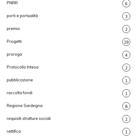
PNRR
6
porti e portualità
3
premio
2
Progetti
29
proroga
4
Protocollo Intesa
2
pubblicazione
1
raccolta fondi
1
Regione Sardegna
8
requisiti strutture sociali
2
rettifica
1