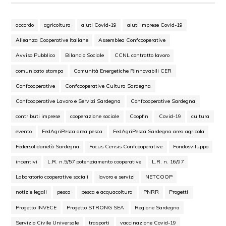
accordo
agricoltura
aiuti Covid-19
aiuti imprese Covid-19
Alleanza Cooperative Italiane
Assemblea Confcooperative
Avviso Pubblico
Bilancio Sociale
CCNL contratto lavoro
comunicato stampa
Comunità Energetiche Rinnovabili CER
Confcooperative
Confcooperative Cultura Sardegna
Confcooperative Lavoro e Servizi Sardegna
Confcooperative Sardegna
contributi imprese
cooperazione sociale
Coopfin
Covid-19
cultura
evento
FedAgriPesca area pesca
FedAgriPesca Sardegna area agricola
Federsolidarietà Sardegna
Focus Censis Confcooperative
Fondosviluppo
incentivi
L.R. n.5/57 potenziamento cooperative
L.R. n. 16/97
Laboratorio cooperative sociali
lavoro e servizi
NETCOOP
notizie legali
pesca
pesca e acquacoltura
PNRR
Progetti
Progetto INVECE
Progetto STRONG SEA
Regione Sardegna
Servizio Civile Universale
trasporti
vaccinazione Covid-19